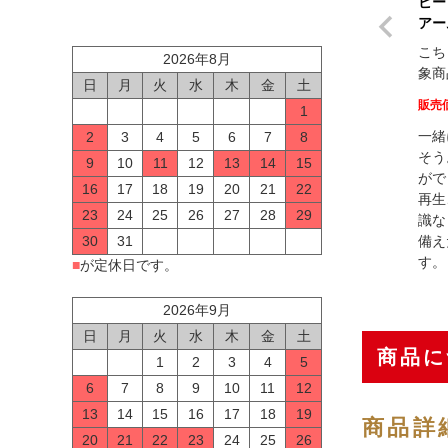
ビー
アー
こち
2026年8月
象商
日
月
火
水
木
金
土
販売
1
一緒
2
3
4
5
6
7
8
そう
9
10
11
12
13
14
15
がで
16
17
18
19
20
21
22
再生
23
24
25
26
27
28
29
識な
備え
30
31
す。
■
が定休日です。
2026年9月
日
月
火
水
木
金
土
商品に
1
2
3
4
5
6
7
8
9
10
11
12
13
14
15
16
17
18
19
商品詳
20
21
22
23
24
25
26