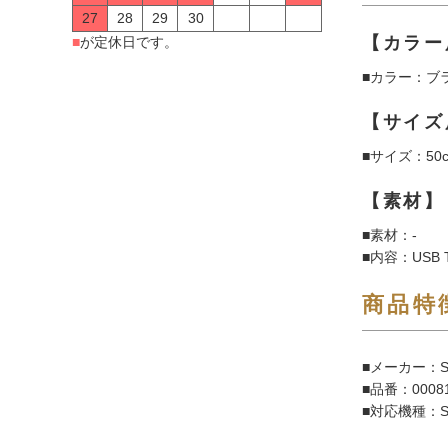
27
28
29
30
【カラー
■
が定休日です。
■カラー：ブ
【サイズ
■サイズ：50
【素材】
■素材：-
■内容：USB 
商品特
■メーカー：S
■品番：00081
■対応機種：SB6