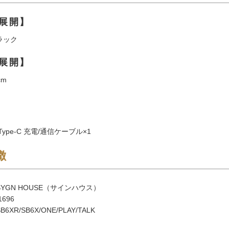
展開】
ラック
展開】
cm
Type-C 充電/通信ケーブル×1
徴
YGN HOUSE（サインハウス）
696
XR/SB6X/ONE/PLAY/TALK