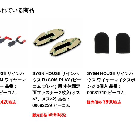
られている商品
USE サインハ
SYGN HOUSE サインハ
SYGN HOUSE サインハ
OM ワイヤーマ
ウス B+COM PLAY (ビー
ウス ワイヤーマイクスポ
ー 品番：
コム プレイ) 用 本体固定
ンジ 2個入 品番：
0 ビーコム
面ファスナー 2枚入(オス
00081710 ビーコム
×2、メス×2) 品番：
,420
¥
990
税込
販売価格
税込
00082239 ビーコム
¥
990
販売価格
税込