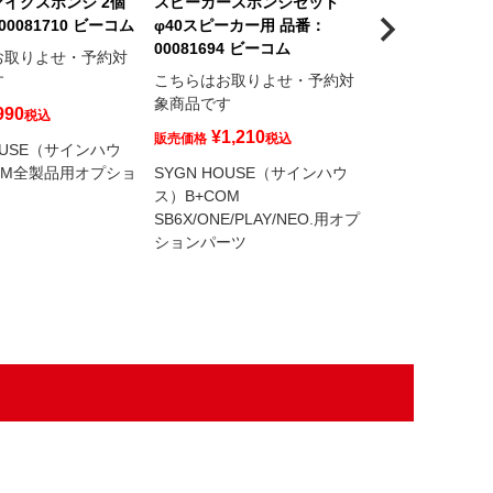
イクスポンジ 2個
スピーカースポンジセット
B+COM PLAY
00081710 ビーコム
φ40スピーカー用 品番：
イ) 用 本体固
00081694 ビーコム
2枚入(オス×2、
お取りよせ・予約対
番： 0008223
す
こちらはお取りよせ・予約対
象商品です
こちらはお取り
990
税込
象商品です
¥
1,210
販売価格
税込
OUSE（サインハウ
¥
990
販売価格
税
OM全製品用オプショ
SYGN HOUSE（サインハウ
ス）B+COM
B+COM PLA
SB6X/ONE/PLAY/NEO.用オプ
ーツ
ションパーツ