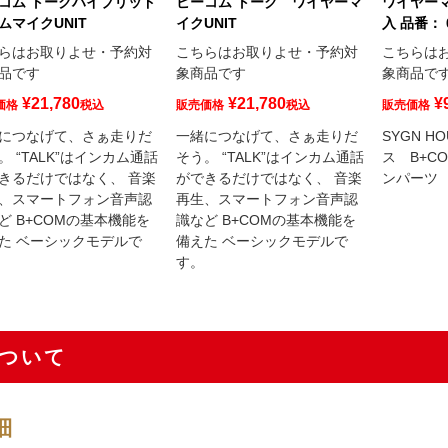
コム トークハイブリッド
ビーコム トーク ワイヤーマ
ワイヤーマ
ムマイクUNIT
イクUNIT
入 品番： 
らはお取りよせ・予約対
こちらはお取りよせ・予約対
こちらは
品です
象商品です
象商品で
¥
21,780
¥
21,780
¥
価格
税込
販売価格
税込
販売価格
につなげて、さぁ走りだ
一緒につなげて、さぁ走りだ
SYGN H
。 “TALK”はインカム通話
そう。 “TALK”はインカム通話
ス B+C
きるだけではなく、 音楽
ができるだけではなく、 音楽
ンパーツ
、スマートフォン音声認
再生、スマートフォン音声認
ど B+COMの基本機能を
識など B+COMの基本機能を
た ベーシックモデルで
備えた ベーシックモデルで
す。
ついて
細