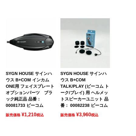
SYGN HOUSE サインハ
SYGN HOUSE サインハ
ウス B+COM インカム
ウス B+COM
ONE用 フェイスプレート
TALK/PLAY (ビーコム ト
オプションパーツ ブラ
ーク/プレイ) 用 ヘルメッ
ック純正品 品番：
トスピーカーユニット 品
00081733 ビーコム
番： 00082238 ビーコム
¥
1,210
¥
3,960
販売価格
税込
販売価格
税込