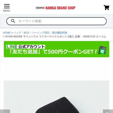
MENU
HOME
バッグ・BOX・ツーリング用品・通信機器関連
SYGN HOUSE サインハウス ワイヤーマイクスポンジ 2個入 品番： 00081710 ビーコム