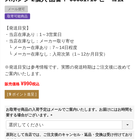
メール便可
取寄可能商品
【発送目安】
・当店在庫あり：1～3営業日
・当店在庫なし：メーカー取り寄せ
└ メーカー在庫あり：7～14日程度
└ メーカー在庫なし：入荷次第（1～12か月目安）
※発送目安は参考情報です。実際の発送時期はご注文後に改めて
ご案内いたします。
¥
990
販売価格
税込
[
9
ポイント進呈 ]
お取寄せ商品の入荷予定はメールでご案内いたします。お届けにはお時間を
要する場合がございます。
(
必
須
原則として当店では、ご注文後のキャンセル・返品・交換は受け付けており
)