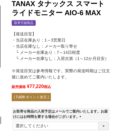
TANAX タナックス スマート
ライドモニター AIO-6 MAX
取寄可能商品
【発送目安】
・当店在庫あり：1～3営業日
・当店在庫なし：メーカー取り寄せ
└ メーカー在庫あり：7～14日程度
└ メーカー在庫なし：入荷次第（1～12か月目安）
※発送目安は参考情報です。実際の発送時期はご注文
後に改めてご案内いたします。
¥
77,220
販売価格
税込
[
7,020
ポイント進呈 ]
お取寄せ商品の入荷予定はメールでご案内いたします。お届
けにはお時間を要する場合がございます。
(
必