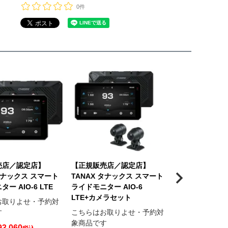
0件
売店／認定店】
【正規販売店／認定店】
【正規販売店／
 タナックス スマート
TANAX タナックス スマート
TANAX タナッ
ー AIO-6 LTE
ライドモニター AIO-6
ライドモニター A
LTE+カメラセット
ント＆バックカ
お取りよせ・予約対
す
こちらはお取りよせ・予約対
こちらはお取り
象商品です
象商品です
93,060