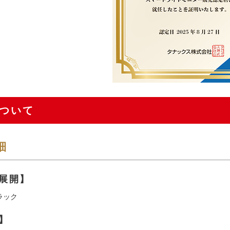
ついて
細
展開】
ラック
】