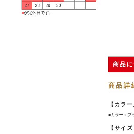
27
28
29
30
■
が定休日です。
商品に
商品詳
【カラー
■カラー：ブ
【サイズ