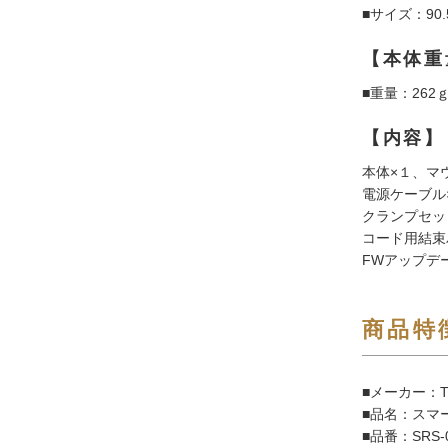
■サイズ：90
【本体重
■重量：262
【内容】
本体×１、マ
電源ケーブル
クランプセッ
コード用結束
FWアップデー
商品特
■メーカー：T
■品名：スマー
■品番：SRS-