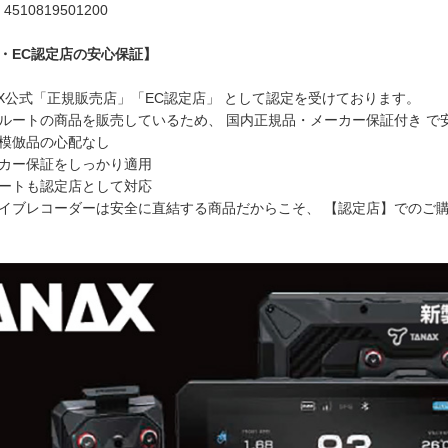
510819501200
・EC認定店の安心保証】
NAX公式「正規販売店」「EC認定店」 として認定を受けております。
ルートの商品を販売しているため、 国内正規品・メーカー保証付き で
模倣品の心配なし
カー保証をしっかり適用
ートも認定店として対応
イブレコーダーは安全に直結する商品だからこそ、 【認定店】でのご