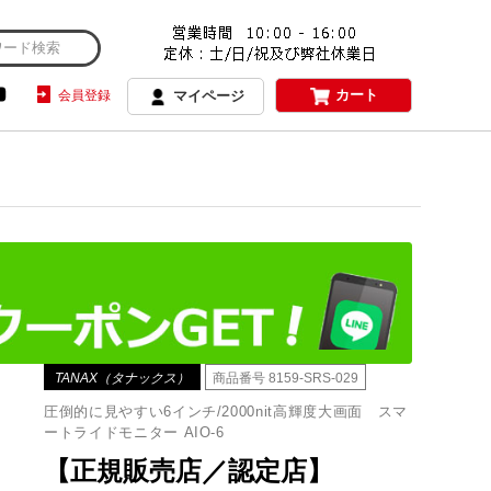
カート
会員登録
マイページ
TANAX（タナックス）
商品番号
8159-SRS-029
圧倒的に見やすい6インチ/2000nit高輝度大画面 スマ
ートライドモニター AIO-6
【正規販売店／認定店】