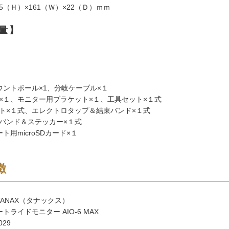
.5（Ｈ）×161（Ｗ）×22（Ｄ）ｍｍ
量】
ｇ
ウントボール×1、分岐ケーブル×１
×１、モニター用ブラケット×１、工具セット×１式
ト×１式、エレクトロタップ＆結束バンド×１式
バンド＆ステッカー×１式
ト用microSDカード×１
徴
ANAX（タナックス）
トライドモニター AIO-6 MAX
029