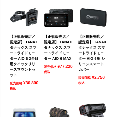
【正規販売店／
【正規販売店／
【正規販売店／
認定店】 TANAX
認定店】 TANAX
認定店】 TANAX
タナックス スマ
タナックス スマ
タナックス スマ
ートライドモニ
ートライドモニ
ートライドモニ
ター AIO-6 2台目
ター AIO-6 MAX
ター AIO-6用 シ
用クイックリリ
リコンスマート
¥
77,220
販売価格
ースマウントセ
カバー
税込
ット
¥
2,750
販売価格
¥
30,800
税込
販売価格
税込