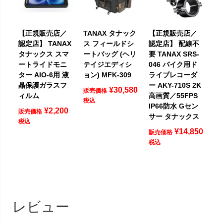
【正規販売店／
TANAX タナック
【正規販売店／
認定店】 TANAX
ス フィールドシ
認定店】 配線不
タナックス スマ
ートバッグ (ヘリ
要 TANAX SRS-
ートライドモニ
テイジエディシ
046 バイク用ド
ター AIO-6用 液
ョン) MFK-309
ライブレコーダ
晶保護ガラスフ
ー AKY-710S 2K
¥
30,580
販売価格
ィルム
高画質／55FPS
税込
IP66防水 Gセン
¥
2,200
販売価格
サー タナックス
税込
¥
14,850
販売価格
税込
レビュー