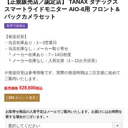
【正規販売店／認定店】 TANAX タナックス
スマートライドモニター AIO-6用 フロント＆
バックカメラセット
取寄可能商品
【発送目安】
・当店在庫あり：1～3営業日
・当店在庫なし：メーカー取り寄せ
└ メーカー在庫あり：7～14日程度
└ メーカー在庫なし：入荷次第（1～12か月目安）
※発送目安は参考情報です。実際の発送時期はご注文後に改めて
ご案内いたします。
¥
28,600
販売価格
税込
[
260
ポイント進呈 ]
お取寄せ商品の入荷予定はメールでご案内いたします。お届けにはお時間を
要する場合がございます。
(