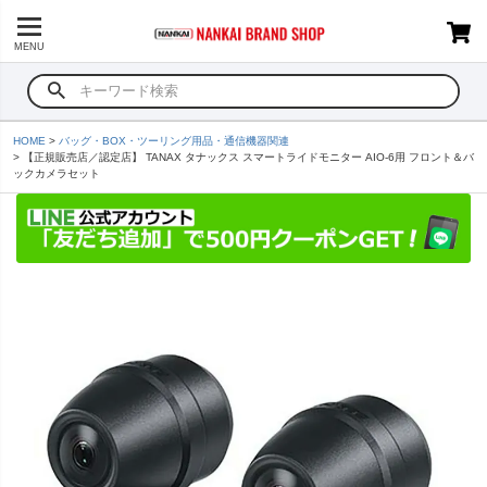
MENU
HOME
バッグ・BOX・ツーリング用品・通信機器関連
【正規販売店／認定店】 TANAX タナックス スマートライドモニター AIO-6用 フロント＆バ
ックカメラセット