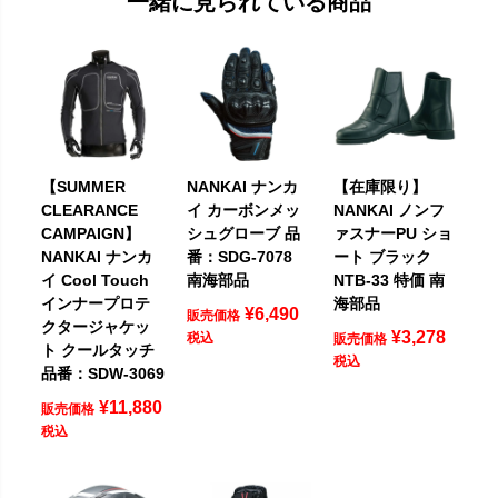
一緒に見られている商品
【SUMMER
NANKAI ナンカ
【在庫限り】
CLEARANCE
イ カーボンメッ
NANKAI ノンフ
CAMPAIGN】
シュグローブ 品
ァスナーPU ショ
NANKAI ナンカ
番：SDG-7078
ート ブラック
イ Cool Touch
南海部品
NTB-33 特価 南
インナープロテ
海部品
¥
6,490
販売価格
クタージャケッ
¥
3,278
税込
販売価格
ト クールタッチ
税込
品番：SDW-3069
¥
11,880
販売価格
税込