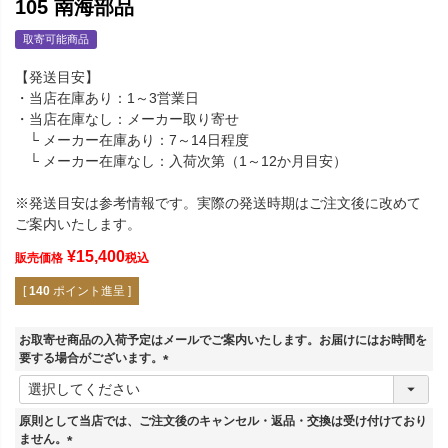
105 南海部品
取寄可能商品
【発送目安】
・当店在庫あり：1～3営業日
・当店在庫なし：メーカー取り寄せ
└ メーカー在庫あり：7～14日程度
└ メーカー在庫なし：入荷次第（1～12か月目安）
※発送目安は参考情報です。実際の発送時期はご注文後に改めて
ご案内いたします。
¥
15,400
販売価格
税込
[
140
ポイント進呈 ]
お取寄せ商品の入荷予定はメールでご案内いたします。お届けにはお時間を
要する場合がございます。
(
必
須
原則として当店では、ご注文後のキャンセル・返品・交換は受け付けており
)
ません。