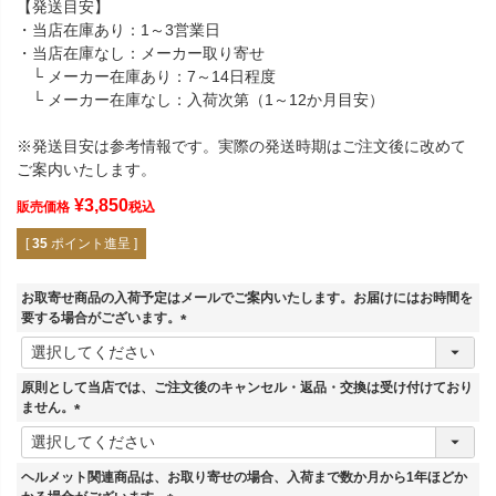
【発送目安】
・当店在庫あり：1～3営業日
・当店在庫なし：メーカー取り寄せ
└ メーカー在庫あり：7～14日程度
└ メーカー在庫なし：入荷次第（1～12か月目安）
※発送目安は参考情報です。実際の発送時期はご注文後に改めて
ご案内いたします。
¥
3,850
販売価格
税込
[
35
ポイント進呈 ]
お取寄せ商品の入荷予定はメールでご案内いたします。お届けにはお時間を
要する場合がございます。
(
必
須
原則として当店では、ご注文後のキャンセル・返品・交換は受け付けており
)
ません。
(
必
須
ヘルメット関連商品は、お取り寄せの場合、入荷まで数か月から1年ほどか
)