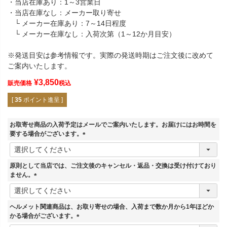
・当店在庫あり：1～3営業日
・当店在庫なし：メーカー取り寄せ
└ メーカー在庫あり：7～14日程度
└ メーカー在庫なし：入荷次第（1～12か月目安）
※発送目安は参考情報です。実際の発送時期はご注文後に改めて
ご案内いたします。
¥
3,850
販売価格
税込
[
35
ポイント進呈 ]
お取寄せ商品の入荷予定はメールでご案内いたします。お届けにはお時間を
要する場合がございます。
(
必
須
原則として当店では、ご注文後のキャンセル・返品・交換は受け付けており
)
ません。
(
必
須
ヘルメット関連商品は、お取り寄せの場合、入荷まで数か月から1年ほどか
)
かる場合がございます。
(