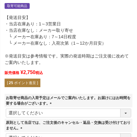
取寄可能商品
【発送目安】
・当店在庫あり：1～3営業日
・当店在庫なし：メーカー取り寄せ
└ メーカー在庫あり：7～14日程度
└ メーカー在庫なし：入荷次第（1～12か月目安）
※発送目安は参考情報です。実際の発送時期はご注文後に改めて
ご案内いたします。
¥
2,750
販売価格
税込
[
25
ポイント進呈 ]
お取寄せ商品の入荷予定はメールでご案内いたします。お届けにはお時間を
要する場合がございます。
(
必
須
原則として当店では、ご注文後のキャンセル・返品・交換は受け付けており
)
ません。
(