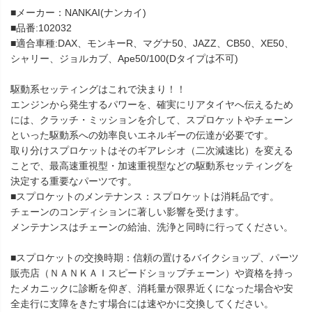
■メーカー：NANKAI(ナンカイ)
■品番:102032
■適合車種:DAX、モンキーR、マグナ50、JAZZ、CB50、XE50、
シャリー、ジョルカブ、Ape50/100(Dタイプは不可)
駆動系セッティングはこれで決まり！！
エンジンから発生するパワーを、確実にリアタイヤへ伝えるため
には、クラッチ・ミッションを介して、スプロケットやチェーン
といった駆動系への効率良いエネルギーの伝達が必要です。
取り分けスプロケットはそのギアレシオ（二次減速比）を変える
ことで、最高速重視型・加速重視型などの駆動系セッティングを
決定する重要なパーツです。
■スプロケットのメンテナンス：スプロケットは消耗品です。
チェーンのコンディションに著しい影響を受けます。
メンテナンスはチェーンの給油、洗浄と同時に行ってください。
■スプロケットの交換時期：信頼の置けるバイクショップ、パーツ
販売店（ＮＡＮＫＡＩスピードショップチェーン）や資格を持っ
たメカニックに診断を仰ぎ、消耗量が限界近くになった場合や安
全走行に支障をきたす場合には速やかに交換してください。