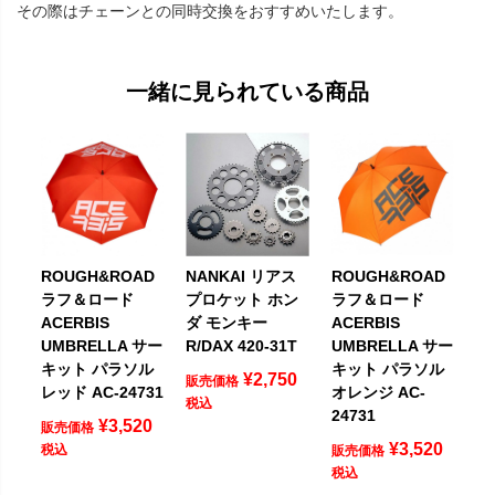
その際はチェーンとの同時交換をおすすめいたします。
一緒に見られている商品
ROUGH&ROAD
NANKAI リアス
ROUGH&ROAD
ラフ＆ロード
プロケット ホン
ラフ＆ロード
ACERBIS
ダ モンキー
ACERBIS
UMBRELLA サー
R/DAX 420-31T
UMBRELLA サー
キット パラソル
キット パラソル
¥
2,750
販売価格
レッド AC-24731
オレンジ AC-
税込
24731
¥
3,520
販売価格
¥
3,520
税込
販売価格
税込