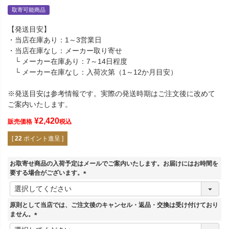
取寄可能商品
【発送目安】
・当店在庫あり：1～3営業日
・当店在庫なし：メーカー取り寄せ
└ メーカー在庫あり：7～14日程度
└ メーカー在庫なし：入荷次第（1～12か月目安）
※発送目安は参考情報です。実際の発送時期はご注文後に改めて
ご案内いたします。
¥
2,420
販売価格
税込
[
22
ポイント進呈 ]
お取寄せ商品の入荷予定はメールでご案内いたします。お届けにはお時間を
要する場合がございます。
(
必
須
原則として当店では、ご注文後のキャンセル・返品・交換は受け付けており
)
ません。
(