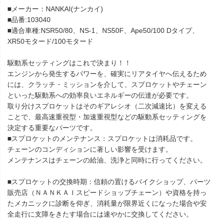
■メーカー：NANKAI(ナンカイ)
■品番:103040
■適合車種:NSR50/80、NS-1、NS50F、Ape50/100 Dタイプ、
XR50モタード/100モタード
駆動系セッティングはこれで決まり！！
エンジンから発生するパワーを、確実にリアタイヤへ伝えるため
には、クラッチ・ミッションを介して、スプロケットやチェーン
といった駆動系への効率良いエネルギーの伝達が必要です。
取り分けスプロケットはそのギアレシオ（二次減速比）を変える
ことで、最高速重視型・加速重視型などの駆動系セッティングを
決定する重要なパーツです。
■スプロケットのメンテナンス：スプロケットは消耗品です。
チェーンのコンディションに著しい影響を受けます。
メンテナンスはチェーンの給油、洗浄と同時に行ってください。
■スプロケットの交換時期：信頼の置けるバイクショップ、パーツ
販売店（ＮＡＮＫＡＩスピードショップチェーン）や資格を持っ
たメカニックに診断を仰ぎ、消耗量が限界近くになった場合や安
全走行に支障をきたす場合には速やかに交換してください。