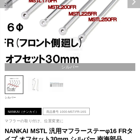
シルバー
シルバー
NANKAI（ナンカイ）
商品番号
1000-MST-FR-16S
マフラーの取り付け、位置変更に
NANKAI MSTL 汎用マフラーステーφ16 FRタ
イプ オフセット30mm シルバー 南海部品