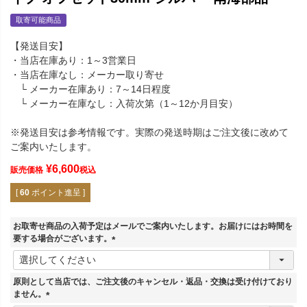
取寄可能商品
【発送目安】
・当店在庫あり：1～3営業日
・当店在庫なし：メーカー取り寄せ
└ メーカー在庫あり：7～14日程度
└ メーカー在庫なし：入荷次第（1～12か月目安）
※発送目安は参考情報です。実際の発送時期はご注文後に改めて
ご案内いたします。
¥
6,600
販売価格
税込
[
60
ポイント進呈 ]
お取寄せ商品の入荷予定はメールでご案内いたします。お届けにはお時間を
要する場合がございます。
(
必
須
原則として当店では、ご注文後のキャンセル・返品・交換は受け付けており
)
ません。