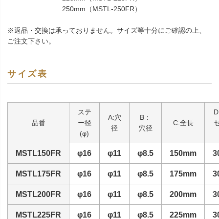
250mm（MSTL-250FR）
※返品・交換は承っておりません。サイズ等十分にご確認の上、
ご注文下さい。
サイズ表
ステ
D
A:穴
B：
品番
ー径
C:全長
径
穴径
(φ)
MSTL150FR
φ16
φ11
φ8.5
150mm
3
MSTL175FR
φ16
φ11
φ8.5
175mm
3
MSTL200FR
φ16
φ11
φ8.5
200mm
3
MSTL225FR
φ16
φ11
φ8.5
225mm
3