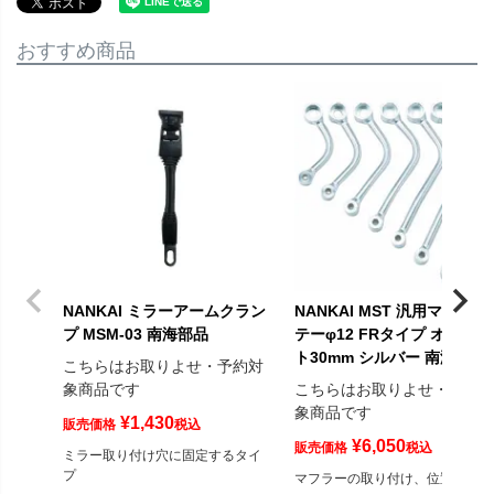
おすすめ商品
NANKAI ミラーアームクラン
NANKAI MST 汎用マフラー
プ MSM-03 南海部品
テーφ12 FRタイプ オフセッ
ト30mm シルバー 南海部品
こちらはお取りよせ・予約対
象商品です
こちらはお取りよせ・予約
象商品です
¥
1,430
販売価格
税込
¥
6,050
販売価格
税込
ミラー取り付け穴に固定するタイ
プ
マフラーの取り付け、位置変更に