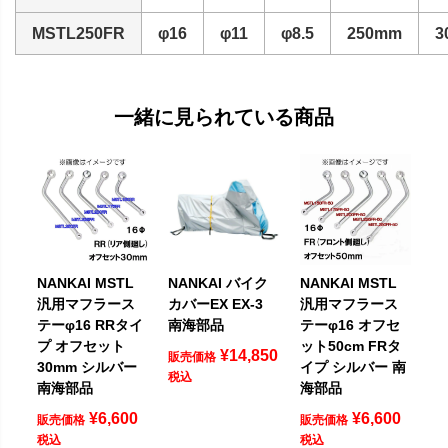
MSTL250FR
φ16
φ11
φ8.5
250mm
3
一緒に見られている商品
NANKAI MSTL
NANKAI バイク
NANKAI MSTL
汎用マフラース
カバーEX EX-3
汎用マフラース
テーφ16 RRタイ
南海部品
テーφ16 オフセ
プ オフセット
ット50cm FRタ
¥
14,850
販売価格
30mm シルバー
イプ シルバー 南
税込
南海部品
海部品
¥
6,600
¥
6,600
販売価格
販売価格
税込
税込