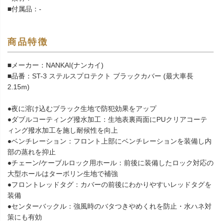
■付属品：-
商品特徴
■メーカー：NANKAI(ナンカイ)
■品番：ST-3 ステルスプロテクト ブラックカバー (最大車長
2.15m)
●夜に溶け込むブラック生地で防犯効果をアップ
●ダブルコーティング撥水加工：生地表裏両面にPUクリアコーテ
ィング撥水加工を施し耐候性を向上
●ベンチレーション：フロント上部にベンチレーションを装備し内
部の蒸れを抑止
●チェーン/ケーブルロック用ホール：前後に装備したロック対応の
大型ホールはターボリン生地で補強
●フロントレッドタグ：カバーの前後にわかりやすいレッドタグを
装備
●センターバックル：強風時のバタつきやめくれを防止・水ハネ対
策にも有効