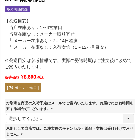
取寄可能商品
【発送目安】
・当店在庫あり：1～3営業日
・当店在庫なし：メーカー取り寄せ
└ メーカー在庫あり：7～14日程度
└ メーカー在庫なし：入荷次第（1～12か月目安）
※発送目安は参考情報です。実際の発送時期はご注文後に改めて
ご案内いたします。
¥
8,690
販売価格
税込
[
79
ポイント進呈 ]
お取寄せ商品の入荷予定はメールでご案内いたします。お届けにはお時間を
要する場合がございます。
(
必
須
原則として当店では、ご注文後のキャンセル・返品・交換は受け付けており
)
ません。