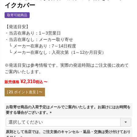
イクカバー
取寄可能商品
【発送目安】
・当店在庫あり：1～3営業日
・当店在庫なし：メーカー取り寄せ
└ メーカー在庫あり：7～14日程度
└ メーカー在庫なし：入荷次第（1～12か月目安）
※発送目安は参考情報です。実際の発送時期はご注文後に改めて
ご案内いたします。
¥
2,310
販売価格
税込
〜
[
21
ポイント進呈 ]
〜
お取寄せ商品の入荷予定はメールでご案内いたします。お届けにはお時間を
要する場合がございます。
(
必
須
原則として当店では、ご注文後のキャンセル・返品・交換は受け付けており
)