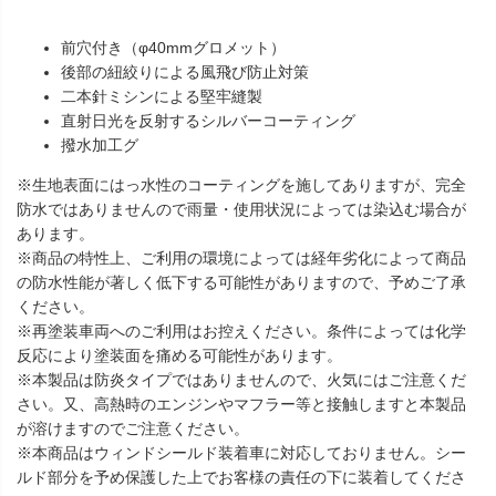
前穴付き（φ40mmグロメット）
後部の紐絞りによる風飛び防止対策
二本針ミシンによる堅牢縫製
直射日光を反射するシルバーコーティング
撥水加工グ
※生地表面にはっ水性のコーティングを施してありますが、完全
防水ではありませんので雨量・使用状況によっては染込む場合が
あります。
※商品の特性上、ご利用の環境によっては経年劣化によって商品
の防水性能が著しく低下する可能性がありますので、予めご了承
ください。
※再塗装車両へのご利用はお控えください。条件によっては化学
反応により塗装面を痛める可能性があります。
※本製品は防炎タイプではありませんので、火気にはご注意くだ
さい。又、高熱時のエンジンやマフラー等と接触しますと本製品
が溶けますのでご注意ください。
※本商品はウィンドシールド装着車に対応しておりません。シー
ルド部分を予め保護した上でお客様の責任の下に装着してくださ