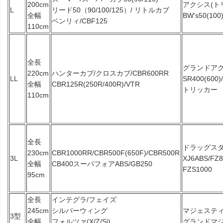
200cm
アクシス(ト
L
リード50（90/100/125）/ リトルカブ
全幅
BW's50(100
ベンリィ/CBF125
110cm
全長
グランドアクシ
220cm
ハンターカブ/クロスカブ/CBR600RR
LL
SR400(600)
全幅
CBR125R(250R/400R)/VTR
トリッカー
110cm
全長
ドラッグスタ
230cm
CBR1000RR/CBR500F(650F)/CBR500R
3L
XJ6ABS/FZ
全幅
CB400スーパフォアABS/GB250
FZS1000
95cm
全長
インテグラ/フェイズ
245cm
シルバーウィング
マジェスティ(
3型
全幅
フォルツァ(X/Z/Si)
グランドマ