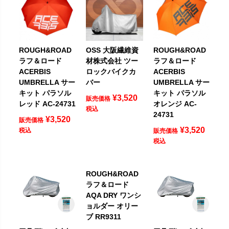
ROUGH&ROAD
OSS 大阪繊維資
ROUGH&ROAD
ラフ＆ロード
材株式会社 ツー
ラフ＆ロード
ACERBIS
ロックバイクカ
ACERBIS
UMBRELLA サー
バー
UMBRELLA サー
キット パラソル
キット パラソル
¥
3,520
販売価格
レッド AC-24731
オレンジ AC-
税込
24731
¥
3,520
販売価格
¥
3,520
税込
販売価格
税込
ROUGH&ROAD
ラフ＆ロード
AQA DRY ワンシ
ョルダー オリー
ブ RR9311