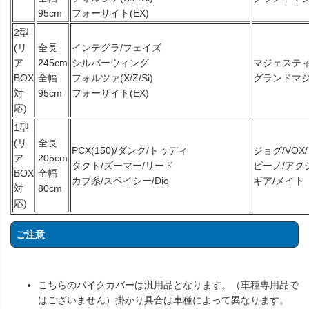
95cm
フォーサイト(EX)
2型
(リ
全長
インテグラ/フェイズ
ア
245cm
シルバーウィング
マジェスティ(
BOX
全幅
フォルツァ(X/Z/Si)
グランドマ
対
95cm
フォーサイト(EX)
応)
1型
(リ
全長
PCX(150)/ダンク/トゥディ
ジョグ/VOX
ア
205cm
タクト/ズーマー/リード
ビーノ/アク
BOX
全幅
カブ系/スペイシー/Dio
ギア/メイト
対
80cm
応)
ご注意
こちらのバイクカバーは汎用品となります。（車種専用品で
はございません）掛かり具合は車種によって異なります。