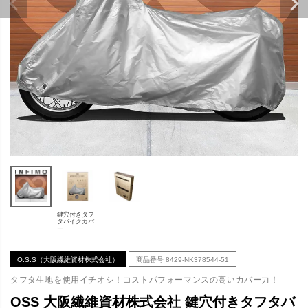
鍵穴付きタフ
タバイクカバ
ー
O.S.S（大阪繊維資材株式会社）
商品番号
8429-NK378544-51
タフタ生地を使用イチオシ！コストパフォーマンスの高いカバー力！
OSS 大阪繊維資材株式会社 鍵穴付きタフタバ