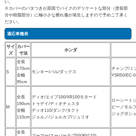
い。
※カバーのバタつきが原因でバイクのデリケートな部分（塗装部
分や樹脂部分）に極小さな擦れ傷が発生しますので予めご了承く
ださい。
適応車種表
サイ
カバー
ホンダ
ズ
寸法
全長
170cm
チャンプ/ミ
S
モンキー/パル/ダックス
全幅
YSR50/EC-0
95cm
全長
ディオ/エイプ100/XR100モタード
ローシートジ
190cm
トゥデイ/ディオチェスタ
M
ビーノモルフェ
全幅
ディオ110/ダンク/タクト
ジョグポシェ/
110cm
ジョルノ/ジョルカブ/ジュリオ
全長
ズーマー/スーパーカブ50(90/110)