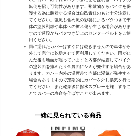
転倒を招く可能性があります。飛散物からバイクを保
護する為に装着する場合は自己責任のもと十分注意し
てください。強風も含め風の影響によるバタつきで車
体の塗膜剥離や車体への擦れ傷が生じる場合がありま
すので普段からバタつき防止のセンターベルトをご使
用ください。
雨に濡れたカバーはすぐには乾きませんので車体から
外して完全に乾燥させて再利用してください。雨が止
んだ後も地面が湿っていますと内部が結露してバイク
の塗装面を痛めたり金属面にシミが発生する場合があ
ります。カバー内外の温度差で内部に湿気が発生する
場合もありますので定期的にカバーを外し換気を行っ
てください。また乾燥後に撥水スプレーを施工するこ
とでカバーの寿命を伸ばすことが出来ます。
一緒に見られている商品