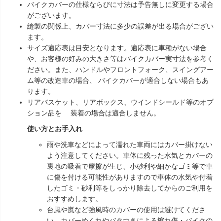
バイクカバーの仕様ならびに寸法は予告無しに変更する場合
がございます。
縫製の関係上、カバー寸法に多少の誤差が出る場合がござい
ます。
サイズ適応表は目安となります。適応表に車種がない場合
や、お客様の好みの大きさ等はバイクカバー実寸法を参考く
ださい。また、ハンドルやフロントフォーク、スイングアー
ム等の改造車の場合、 バイクカバーが適合しない場合もあ
ります。
リアバスケット、リアボックス、ウインドシールド等のオプ
ション品を 装着の場合は適合しません。
使い方とお手入れ
雨や洗車などによって濡れた車両にはカバー掛けない
よう注意してください。車体に残った水気とカバーの
裏地の吸着で摩擦が生じ、小砂利や細かなゴミ等で車
に傷を付ける可能性がありますので車体の水気や付着
したゴミ・砂利等をしっかり除去してからのご利用を
おすすめします。
台風や嵐など強風時のカバーの使用は避けてくださ
い。カバーめくれやバタつきによる擦れ傷・バイクの