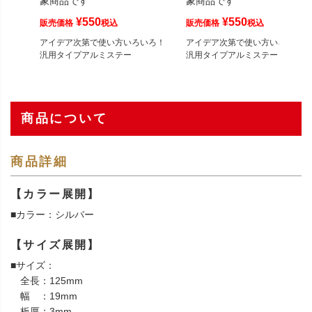
象商品です
象商品です
¥
550
¥
550
販売価格
税込
販売価格
税込
アイデア次第で使い方いろいろ！
アイデア次第で使い方いろいろ！
汎用タイプアルミステー
汎用タイプアルミステー
商品について
商品詳細
【カラー展開】
■カラー：シルバー
【サイズ展開】
■サイズ：
全長：125mm
幅 ：19mm
板厚：3mm