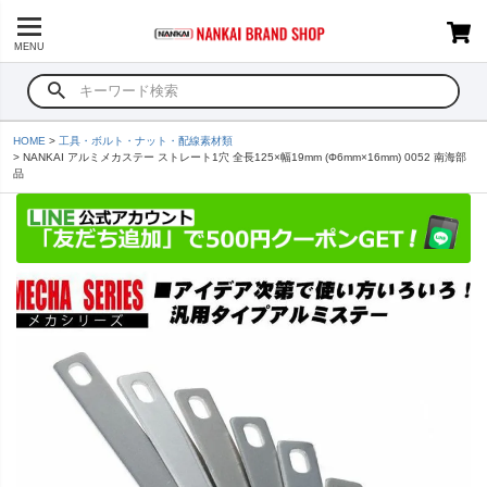
MENU
HOME
工具・ボルト・ナット・配線素材類
NANKAI アルミメカステー ストレート1穴 全長125×幅19mm (Φ6mm×16mm) 0052 南海部
品