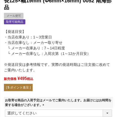
長125×幅19mm (Φ6mm×16mm) 0052 南海部
品
メール便可
取寄可能商品
【発送目安】
・当店在庫あり：1～3営業日
・当店在庫なし：メーカー取り寄せ
└ メーカー在庫あり：7～14日程度
└ メーカー在庫なし：入荷次第（1～12か月目安）
※発送目安は参考情報です。実際の発送時期はご注文後に改めて
ご案内いたします。
¥
495
販売価格
税込
[
5
ポイント進呈 ]
お取寄せ商品の入荷予定はメールでご案内いたします。お届けにはお時間を
要する場合がございます。
(
必