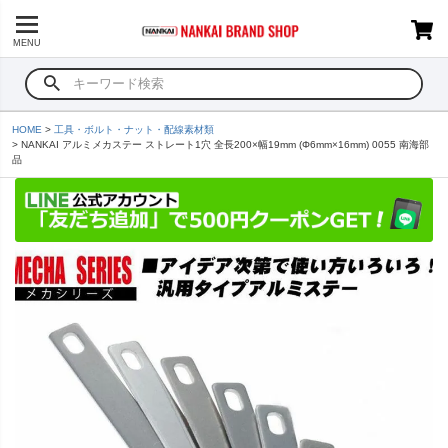
MENU
HOME
工具・ボルト・ナット・配線素材類
NANKAI アルミメカステー ストレート1穴 全長200×幅19mm (Φ6mm×16mm) 0055 南海部
品