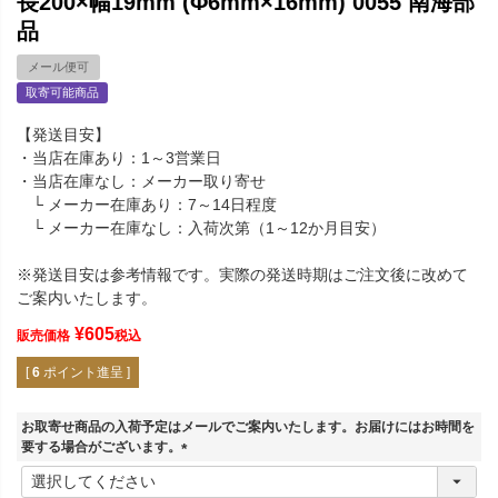
長200×幅19mm (Φ6mm×16mm) 0055 南海部
品
メール便可
取寄可能商品
【発送目安】
・当店在庫あり：1～3営業日
・当店在庫なし：メーカー取り寄せ
└ メーカー在庫あり：7～14日程度
└ メーカー在庫なし：入荷次第（1～12か月目安）
※発送目安は参考情報です。実際の発送時期はご注文後に改めて
ご案内いたします。
¥
605
販売価格
税込
[
6
ポイント進呈 ]
お取寄せ商品の入荷予定はメールでご案内いたします。お届けにはお時間を
要する場合がございます。
(
必