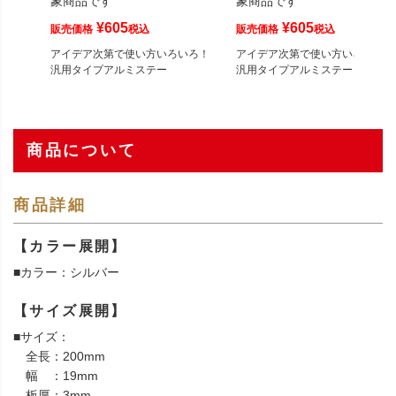
象商品です
象商品です
¥
605
¥
605
販売価格
税込
販売価格
税込
アイデア次第で使い方いろいろ！
アイデア次第で使い方いろいろ！
汎用タイプアルミステー
汎用タイプアルミステー
商品について
商品詳細
【カラー展開】
■カラー：シルバー
【サイズ展開】
■サイズ：
全長：200mm
幅 ：19mm
板厚：3mm