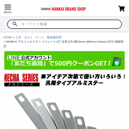
MENU
HOME
工具・ボルト・ナット・配線素材類
NANKAI アルミメカステー ストレート1穴 全長125×幅19mm (Φ8mm×16mm) 0078 南海部
品