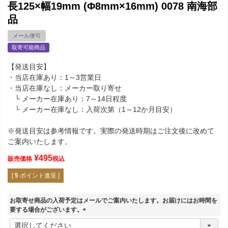
長125×幅19mm (Φ8mm×16mm) 0078 南海部
品
メール便可
取寄可能商品
【発送目安】
・当店在庫あり：1～3営業日
・当店在庫なし：メーカー取り寄せ
└ メーカー在庫あり：7～14日程度
└ メーカー在庫なし：入荷次第（1～12か月目安）
※発送目安は参考情報です。実際の発送時期はご注文後に改めて
ご案内いたします。
¥
495
販売価格
税込
[
5
ポイント進呈 ]
お取寄せ商品の入荷予定はメールでご案内いたします。お届けにはお時間を
要する場合がございます。
(