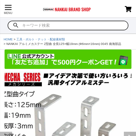
MENU
HOME
工具・ボルト・ナット・配線素材類
NANKAI アルミメカステー Z型曲 全長125×幅19mm (Φ6mm×16mm) 0045 南海部品