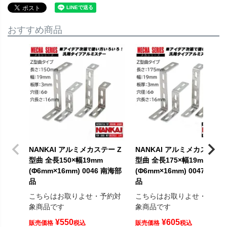
おすすめ商品
NANKAI アルミメカステー Z
NANKAI アルミメカステー 
型曲 全長150×幅19mm
型曲 全長175×幅19mm
(Φ6mm×16mm) 0046 南海部
(Φ6mm×16mm) 0047 南海
品
品
こちらはお取りよせ・予約対
こちらはお取りよせ・予約
象商品です
象商品です
¥
550
¥
605
販売価格
税込
販売価格
税込