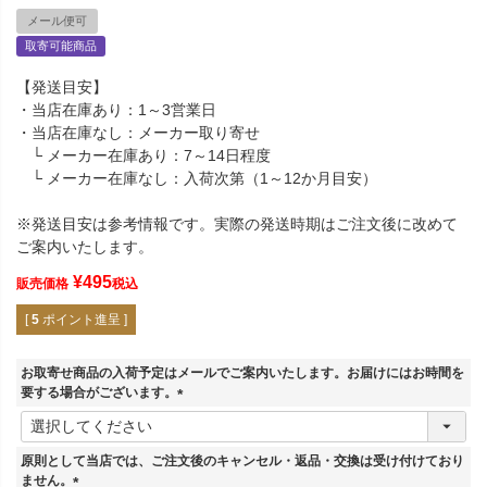
メール便可
取寄可能商品
【発送目安】
・当店在庫あり：1～3営業日
・当店在庫なし：メーカー取り寄せ
└ メーカー在庫あり：7～14日程度
└ メーカー在庫なし：入荷次第（1～12か月目安）
※発送目安は参考情報です。実際の発送時期はご注文後に改めて
ご案内いたします。
¥
495
販売価格
税込
[
5
ポイント進呈 ]
お取寄せ商品の入荷予定はメールでご案内いたします。お届けにはお時間を
要する場合がございます。
(
必
須
原則として当店では、ご注文後のキャンセル・返品・交換は受け付けており
)
ません。