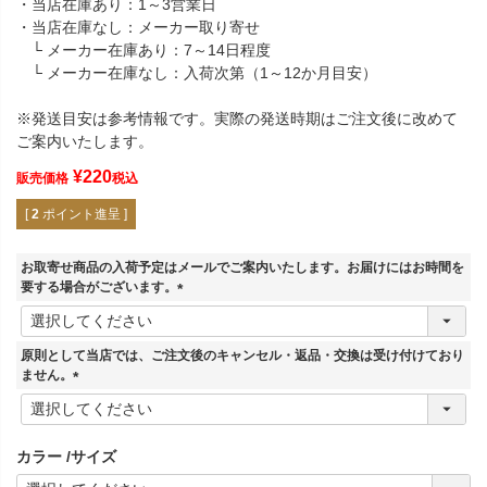
・当店在庫あり：1～3営業日
・当店在庫なし：メーカー取り寄せ
└ メーカー在庫あり：7～14日程度
└ メーカー在庫なし：入荷次第（1～12か月目安）
※発送目安は参考情報です。実際の発送時期はご注文後に改めて
ご案内いたします。
¥
220
販売価格
税込
[
2
ポイント進呈 ]
お取寄せ商品の入荷予定はメールでご案内いたします。お届けにはお時間を
要する場合がございます。
(
必
須
原則として当店では、ご注文後のキャンセル・返品・交換は受け付けており
)
ません。
(
必
須
カラー
サイズ
)