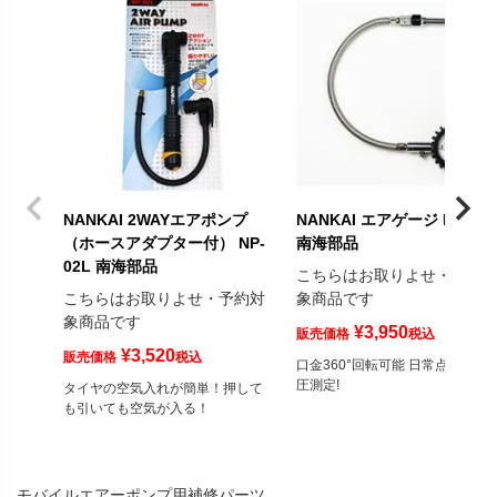
NANKAI 2WAYエアポンプ
NANKAI エアゲージ NP-G0
（ホースアダプター付） NP-
南海部品
02L 南海部品
こちらはお取りよせ・予約
こちらはお取りよせ・予約対
象商品です
象商品です
¥
3,950
販売価格
税込
¥
3,520
販売価格
税込
口金360°回転可能 日常点検に空
圧測定!
タイヤの空気入れが簡単！押して
も引いても空気が入る！
モバイルエアーポンプ用補修パーツ