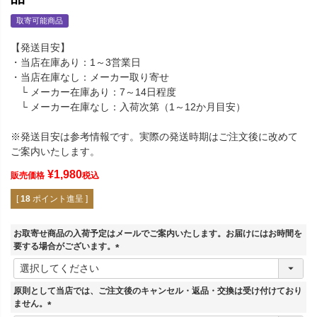
取寄可能商品
【発送目安】
・当店在庫あり：1～3営業日
・当店在庫なし：メーカー取り寄せ
└ メーカー在庫あり：7～14日程度
└ メーカー在庫なし：入荷次第（1～12か月目安）
※発送目安は参考情報です。実際の発送時期はご注文後に改めて
ご案内いたします。
¥
1,980
販売価格
税込
[
18
ポイント進呈 ]
お取寄せ商品の入荷予定はメールでご案内いたします。お届けにはお時間を
要する場合がございます。
(
必
須
原則として当店では、ご注文後のキャンセル・返品・交換は受け付けており
)
ません。