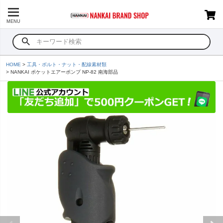
MENU
HOME
工具・ボルト・ナット・配線素材類
NANKAI ポケットエアーポンプ NP-82 南海部品