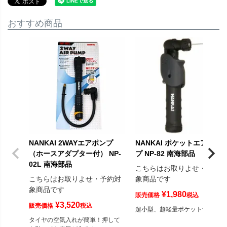
おすすめ商品
NANKAI 2WAYエアポンプ
NANKAI ポケットエアーポ
（ホースアダプター付） NP-
プ NP-82 南海部品
02L 南海部品
こちらはお取りよせ・予約
こちらはお取りよせ・予約対
象商品です
象商品です
¥
1,980
販売価格
税込
¥
3,520
販売価格
税込
超小型、超軽量ポケットサイズ
タイヤの空気入れが簡単！押して