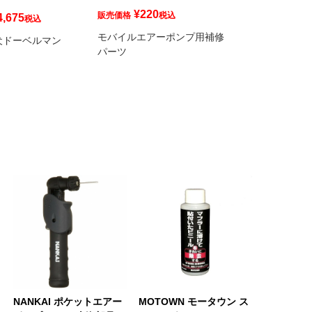
¥
220
¥
220
販売価格
税込
販売価格
税
4,675
税込
モバイルエアーポンプ用補修
モバイルエアー
犬ドーベルマン
パーツ
パーツ
NANKAI ポケットエアー
MOTOWN モータウン ス