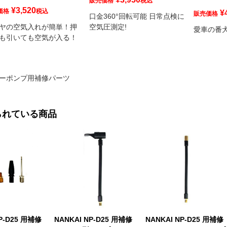
販売価格
税込
¥
3,520
価格
税込
¥
販売価格
口金360°回転可能 日常点検に
ヤの空気入れが簡単！押
空気圧測定!
愛車の番
も引いても空気が入る！
ーポンプ用補修パーツ
られている商品
P-D25 用補修
NANKAI NP-D25 用補修
NANKAI NP-D25 用補修