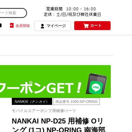
カート
会員登録
マイページ
NANKAI（ナンカイ）
商品番号
1000-NP-ORING
モバイルエアーポンプ用補修パーツ
NANKAI NP-D25 用補修 Oリ
ング (1コ) NP-ORING 南海部