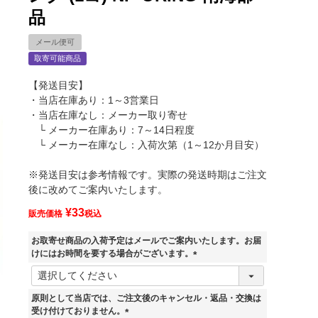
品
メール便可
取寄可能商品
【発送目安】
・当店在庫あり：1～3営業日
・当店在庫なし：メーカー取り寄せ
└ メーカー在庫あり：7～14日程度
└ メーカー在庫なし：入荷次第（1～12か月目安）
※発送目安は参考情報です。実際の発送時期はご注文
後に改めてご案内いたします。
¥
33
販売価格
税込
お取寄せ商品の入荷予定はメールでご案内いたします。お届
けにはお時間を要する場合がございます。
(
必
須
原則として当店では、ご注文後のキャンセル・返品・交換は
)
受け付けておりません。