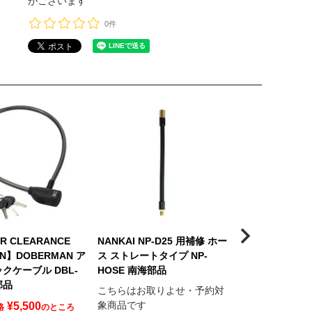
がございます
0件
R CLEARANCE
NANKAI NP-D25 用補修 ホー
NANKAI NP-
GN】DOBERMAN ア
ス ストレートタイプ NP-
ス L型タイプ NP
クケーブル DBL-
HOSE 南海部品
部品
部品
こちらはお取りよせ・予約対
こちらはお取り
象商品です
象商品です
¥
5,500
格
のところ