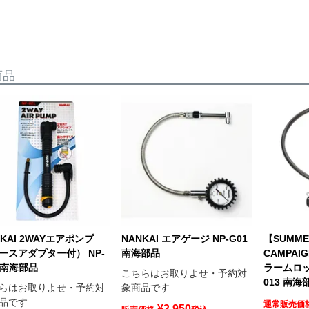
商品
NKAI 2WAYエアポンプ
NANKAI エアゲージ NP-G01
【SUMME
ースアダプター付） NP-
南海部品
CAMPAI
L 南海部品
ラームロッ
こちらはお取りよせ・予約対
013 南海
らはお取りよせ・予約対
象商品です
品です
通常販売価
¥
3,950