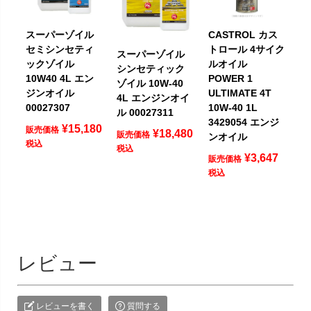
スーパーゾイル
CASTROL カス
セミシンセティ
トロール 4サイク
スーパーゾイル
ックゾイル
ルオイル
シンセティック
10W40 4L エン
POWER 1
ゾイル 10W-40
ジンオイル
ULTIMATE 4T
4L エンジンオイ
00027307
10W-40 1L
ル 00027311
3429054 エンジ
¥
15,180
販売価格
¥
18,480
販売価格
ンオイル
税込
税込
¥
3,647
販売価格
税込
レビュー
レビューを書く
質問する