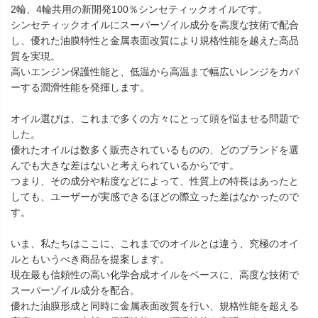
2輪、4輪共用の新開発100％シンセティックオイルです。
シンセティックオイルにスーパーゾイル成分を高度な技術で配合
し、優れた油膜特性と金属表面改質により規格性能を越えた高品
質を実現。
高いエンジン保護性能と、低温から高温まで幅広いレンジをカバ
ーする潤滑性能を発揮します。
オイル選びは、これまで多くの方々にとって頭を悩ませる問題で
した。
優れたオイルは数多く販売されているものの、どのブランドを選
んでも大きな差はないと考えられているからです。
つまり、その成分や粘度などによって、性質上の特長はあったと
しても、ユーザーが実感できるほどの際立った差はなかったので
す。
いま、私たちはここに、これまでのオイルとは違う、究極のオイ
ルともいうべき商品を提案します。
現在最も信頼性の高い化学合成オイルをベースに、高度な技術で
スーパーゾイル成分を配合。
優れた油膜形成と同時に金属表面改質を行い、規格性能を超える