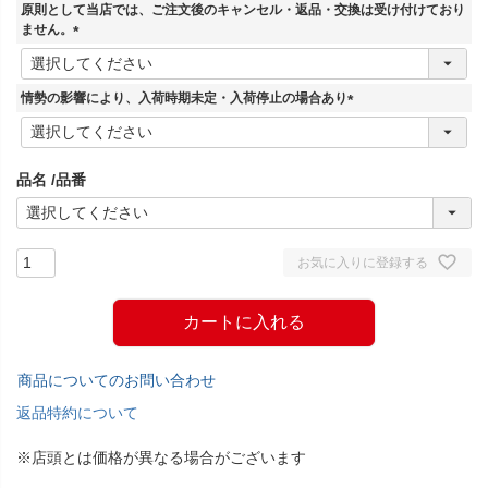
須
原則として当店では、ご注文後のキャンセル・返品・交換は受け付けており
)
ません。
(
必
須
情勢の影響により、入荷時期未定・入荷停止の場合あり
)
(
必
須
品名
品番
)
お気に入りに登録する
カートに入れる
商品についてのお問い合わせ
返品特約について
※店頭とは価格が異なる場合がございます