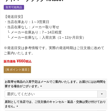
取寄可能商品
【発送目安】
・当店在庫あり：1～3営業日
・当店在庫なし：メーカー取り寄せ
└ メーカー在庫あり：7～14日程度
└ メーカー在庫なし：入荷次第（1～12か月目安）
※発送目安は参考情報です。実際の発送時期はご注文後に改めて
ご案内いたします。
¥
660
販売価格
税込
[
6
ポイント進呈 ]
お取寄せ商品の入荷予定はメールでご案内いたします。お届けにはお時間を
要する場合がございます。
(
必
須
原則として当店では、ご注文後のキャンセル・返品・交換は受け付けており
)
ません。