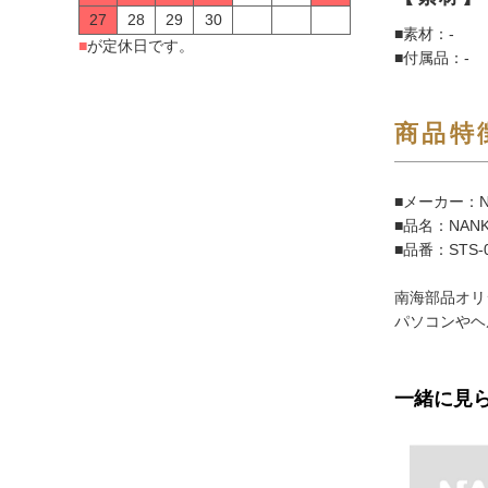
27
28
29
30
■素材：-
■
が定休日です。
■付属品：-
商品特
■メーカー：N
■品名：NAN
■品番：STS-
南海部品オリ
パソコンやヘ
一緒に見