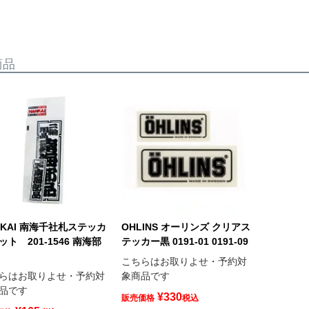
商品
NKAI 南海千社札ステッカ
OHLINS オーリンズ クリアス
ット 201-1546 南海部
テッカー黒 0191-01 0191-09
こちらはお取りよせ・予約対
らはお取りよせ・予約対
象商品です
品です
¥
330
販売価格
税込