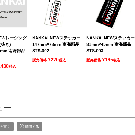
 NEWレーシング
NANKAI NEWステッカー
NANKAI NEWステッカー
抜き)
147mm×78mm 南海部品
81mm×45mm 南海部品
41mm 南海部品
STS-002
STS-003
¥
220
¥
165
販売価格
税込
販売価格
税込
,430
税込
ュー
を書く
質問する