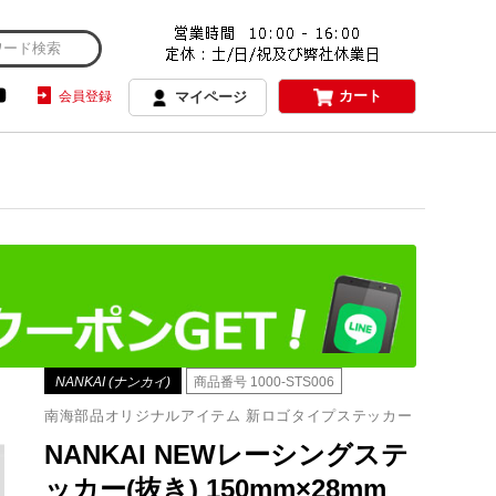
カート
会員登録
マイページ
NANKAI (ナンカイ)
商品番号
1000-STS006
南海部品オリジナルアイテム 新ロゴタイプステッカー
NANKAI NEWレーシングステ
ッカー(抜き) 150mm×28mm