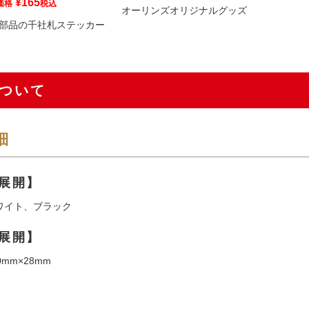
¥
165
価格
税込
オーリンズオリジナルグッズ
部品の千社札ステッカー
ついて
細
展開】
ワイト、ブラック
展開】
mm×28mm