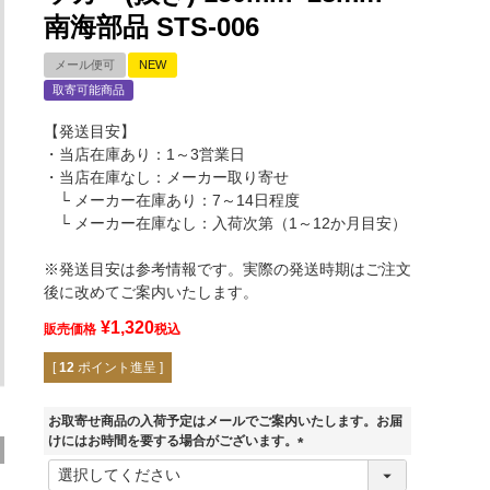
南海部品 STS-006
メール便可
NEW
取寄可能商品
【発送目安】
・当店在庫あり：1～3営業日
・当店在庫なし：メーカー取り寄せ
└ メーカー在庫あり：7～14日程度
└ メーカー在庫なし：入荷次第（1～12か月目安）
※発送目安は参考情報です。実際の発送時期はご注文
後に改めてご案内いたします。
¥
1,320
販売価格
税込
[
12
ポイント進呈 ]
お取寄せ商品の入荷予定はメールでご案内いたします。お届
けにはお時間を要する場合がございます。
ブラック
(
必