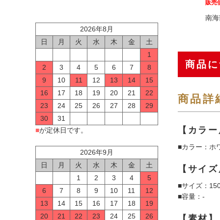
販売
南海
2026年8月
日
月
火
水
木
金
土
1
商品に
2
3
4
5
6
7
8
9
10
11
12
13
14
15
16
17
18
19
20
21
22
商品詳
23
24
25
26
27
28
29
30
31
【カラー
■
が定休日です。
■カラー：ホ
2026年9月
日
月
火
水
木
金
土
【サイズ
1
2
3
4
5
■サイズ：150
6
7
8
9
10
11
12
■容量：-
13
14
15
16
17
18
19
20
21
22
23
24
25
26
【素材】