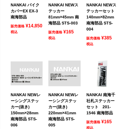
NANKAI バイク
NANKAI NEWス
NANKAI NEWス
カバーEX EX-3
テッカー
テッカーセット
南海部品
81mm×45mm 南
140mm×82mm
海部品 STS-003
南海部品 STS-
¥
14,850
販売価格
004
¥
165
税込
販売価格
¥
385
税込
販売価格
税込
NANKAI NEWレ
NANKAI NEWレ
NANKAI 南海千
ーシングステッ
ーシングステッ
社札ステッカー
カー(抜き)
カー(抜き)
セット 201-
150mm×28mm
220mm×41mm
1546 南海部品
南海部品 STS-
南海部品 STS-
¥
165
販売価格
006
005
税込