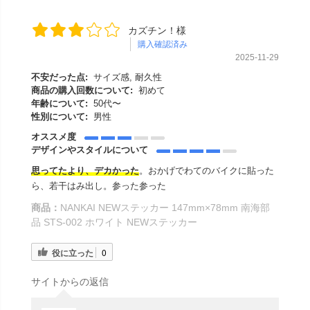
カズチン！様
購入確認済み
2025-11-29
不安だった点:
サイズ感, 耐久性
商品の購入回数について:
初めて
年齢について:
50代〜
性別について:
男性
オススメ度
デザインやスタイルについて
思ってたより、デカかった
。おかげでわてのバイクに貼った
ら、若干はみ出し。参った参った
商品：
NANKAI NEWステッカー 147mm×78mm 南海部
品 STS-002 ホワイト NEWステッカー
役に立った
0
サイトからの返信