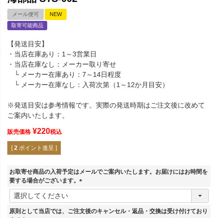
メール便可
NEW
取寄可能商品
【発送目安】
・当店在庫あり：1～3営業日
・当店在庫なし：メーカー取り寄せ
└ メーカー在庫あり：7～14日程度
└ メーカー在庫なし：入荷次第（1～12か月目安）
※発送目安は参考情報です。実際の発送時期はご注文後に改めて
ご案内いたします。
¥
220
販売価格
税込
[
2
ポイント進呈 ]
お取寄せ商品の入荷予定はメールでご案内いたします。お届けにはお時間を
要する場合がございます。
(
必
須
原則として当店では、ご注文後のキャンセル・返品・交換は受け付けており
)