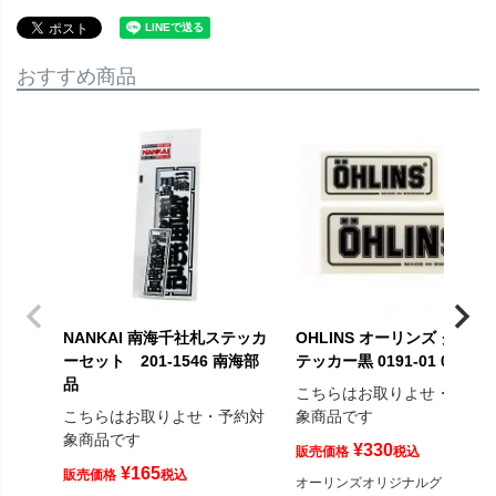
おすすめ商品
NANKAI 南海千社札ステッカ
OHLINS オーリンズ クリア
ーセット 201-1546 南海部
テッカー黒 0191-01 0191-0
品
こちらはお取りよせ・予約
こちらはお取りよせ・予約対
象商品です
象商品です
¥
330
販売価格
税込
¥
165
販売価格
税込
オーリンズオリジナルグッズ