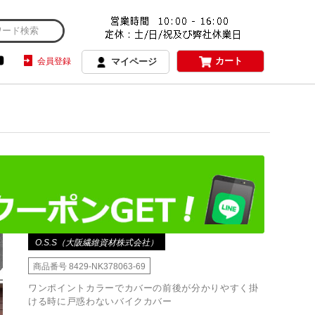
カート
会員登録
マイページ
O.S.S（大阪繊維資材株式会社）
商品番号
8429-NK378063-69
ワンポイントカラーでカバーの前後が分かりやすく掛
ける時に戸惑わないバイクカバー