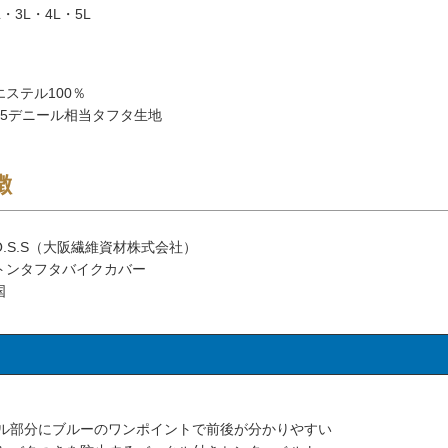
・3L・4L・5L
ステル100％
75デニール相当タフタ生地
徴
O.S.S（大阪繊維資材株式会社）
トンタフタバイクカバー
国
ル部分にブルーのワンポイントで前後が分かりやすい