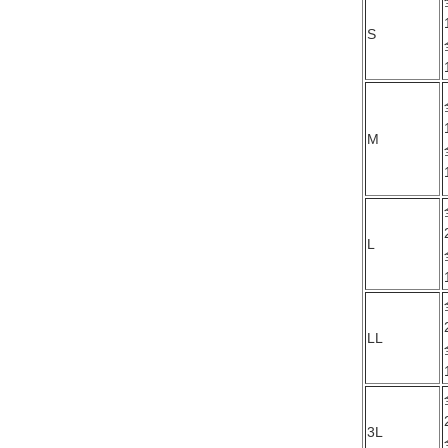
S
M
L
LL
3L