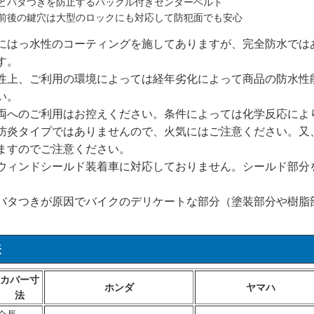
とバタつきを防止するバックル付きセンターベルト
前後の鍵穴は大型のロックにも対応して防犯面でも安心
にはっ水性のコーティングを施してありますが、完全防水では
す。
性上、ご利用の環境によっては経年劣化によって商品の防水性
い。
両へのご利用はお控えください。条件によっては化学反応によ
防炎タイプではありませんので、火気にはご注意ください。又
ますのでご注意ください。
ウィンドシールド装着車に対応しておりません。シールド部分
バタつきが原因でバイクのデリケートな部分（塗装部分や樹脂
。
表
カバー寸
ホンダ
ヤマハ
法