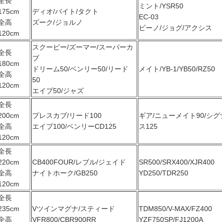
全長
ミント/YSR50
175cm
ディオ/バイト/タクト
EC-03
全高
ズーク/ジョルノ
ビーノ/ジョグ/アクシス
120cm
スクーピー/ズーマー/スーパーカ
全長
ブ
180cm
ドリーム50/ベンリー50/リード
メイト/YB-1/YB50/RZ50
全高
50
120cm
エイプ50/ジャズ
全長
200cm
プレスカブ/リード100
ギア/ニューメイト90/シグ
全高
エイプ100/ベンリーCD125
ス125
120cm
全長
220cm
CB400FOUR/レブル/ジェイド
SR500/SRX400/XJR400
全高
ナイトホーク/GB250
YD250/TDR250
120cm
全長
235cm
Vツインマグナ/スティード
TDM850/V-MAX/FZ400
全高
VFR800/CBR900RR
YZF750SP/FJ1200A