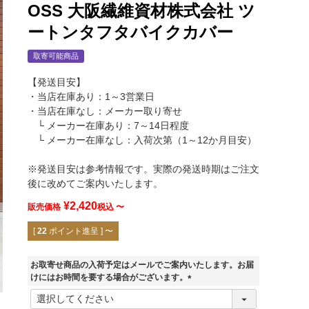
OSS 大阪繊維資材株式会社 ツ
ートンタフタバイクカバー
取寄可能商品
【発送目安】
・当店在庫あり：1～3営業日
・当店在庫なし：メーカー取り寄せ
└ メーカー在庫あり：7～14日程度
└ メーカー在庫なし：入荷次第（1～12か月目安）
※発送目安は参考情報です。実際の発送時期はご注文
後に改めてご案内いたします。
¥
2,420
販売価格
税込
〜
[
22
ポイント進呈 ]
〜
お取寄せ商品の入荷予定はメールでご案内いたします。お届
けにはお時間を要する場合がございます。
ツートンタフタバイクカバー
(
必