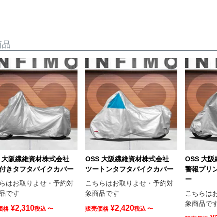
商品
S 大阪繊維資材株式会社
OSS 大阪繊維資材株式会社
OSS 大
付きタフタバイクカバー
ツートンタフタバイクカバー
警報プリ
ー
らはお取りよせ・予約対
こちらはお取りよせ・予約対
品です
象商品です
こちらは
象商品で
¥
2,310
¥
2,420
価格
税込
〜
販売価格
税込
〜