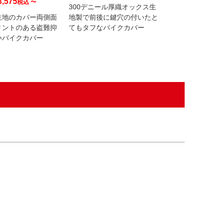
3,575
税込
〜
300デニール厚織オックス生
丈夫な1 5 0 
生地のカバー両側面
地製で前後に鍵穴の付いたと
ックス生地にカ
リントのある盗難抑
てもタフなバイクカバー
パターンを落と
いバイクカバー
トドアテイスト
カバー