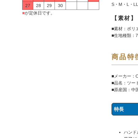
S・M・L・LL
27
28
29
30
■
が定休日です。
【素材】
■素材：ポリエ
■生地種類：
商品特
■メーカー：
■品名：ツー
■原産国：中
特長
ハンド