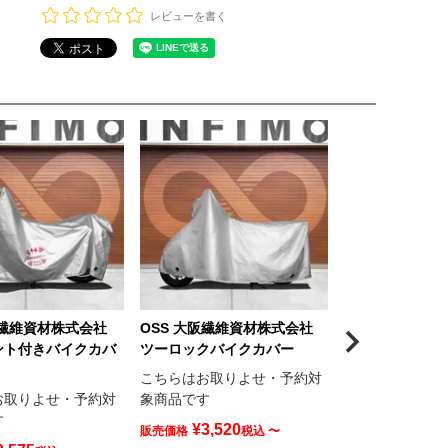
レビューを書く
阪繊維資材株式会社
OSS 大阪繊維資材株式会社
OSS 大阪繊維
ント付きバイクカバ
ツーロックバイクカバー
迷彩柄バイクカ
こちらはお取りよせ・予約対
こちらはお取り
お取りよせ・予約対
象商品です
象商品です
す
¥
3,520
¥
3,630
販売価格
税込
〜
販売価格