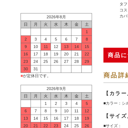
タフ
コス
カバ
2026年8月
日
月
火
水
木
金
土
1
2
3
4
5
6
7
8
9
10
11
12
13
14
15
16
17
18
19
20
21
22
商品に
23
24
25
26
27
28
29
30
31
商品詳
■
が定休日です。
2026年9月
【カラー
日
月
火
水
木
金
土
■カラー：シ
1
2
3
4
5
6
7
8
9
10
11
12
【サイズ
13
14
15
16
17
18
19
■サイズ：
20
21
22
23
24
25
26