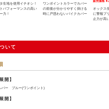
¥
販売価格
タ生地を使用イチオシ！
ワンポイントカラーでカバー
トパフォーマンスの高い
の前後が分かりやすく掛ける
オックス
ー力！
時に戸惑わないバイクカバー
に警報プ
止力が高
ついて
細
展開】
ルバー ブルー(ワンポイント)
展開】