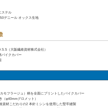
エステル
150デニール オックス生地
徴
O.S.S（大阪繊維資材株式会社）
柄バイクカバー
国
 カモフラージュ）柄を全面にプリントしたバイクカバー
き（φ40mmグロメット）
維資材こだわりの2 本針ミシンを使用した堅牢縫製