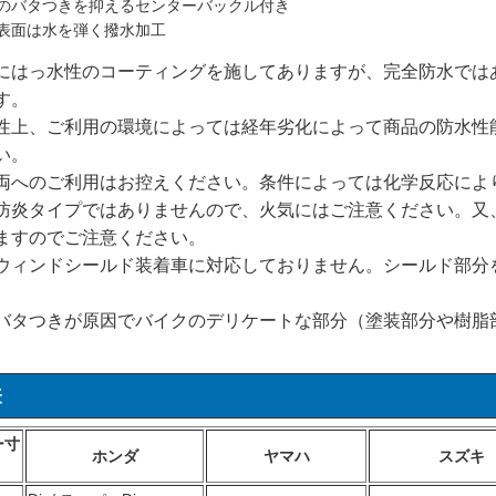
のバタつきを抑えるセンターバックル付き
表面は水を弾く撥水加工
にはっ水性のコーティングを施してありますが、完全防水では
す。
性上、ご利用の環境によっては経年劣化によって商品の防水性
い。
両へのご利用はお控えください。条件によっては化学反応によ
防炎タイプではありませんので、火気にはご注意ください。又
ますのでご注意ください。
ウィンドシールド装着車に対応しておりません。シールド部分
バタつきが原因でバイクのデリケートな部分（塗装部分や樹脂
。
表
ー寸
ホンダ
ヤマハ
スズキ