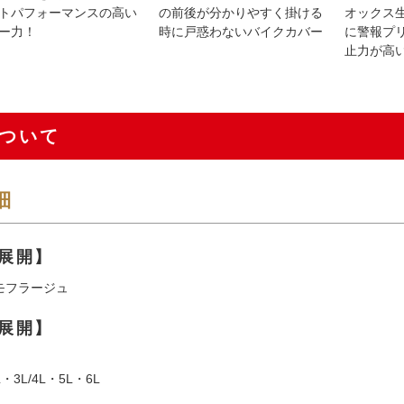
トパフォーマンスの高い
の前後が分かりやすく掛ける
オックス
ー力！
時に戸惑わないバイクカバー
に警報プ
止力が高
ついて
細
展開】
モフラージュ
展開】
・3L/4L・5L・6L