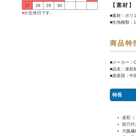
【素材】
27
28
29
30
■
が定休日です。
■素材：ポリ
■生地種類：
商品特
■メーカー：
■品名：迷彩
■原産国：中
特長
迷彩（
前穴付
大阪繊