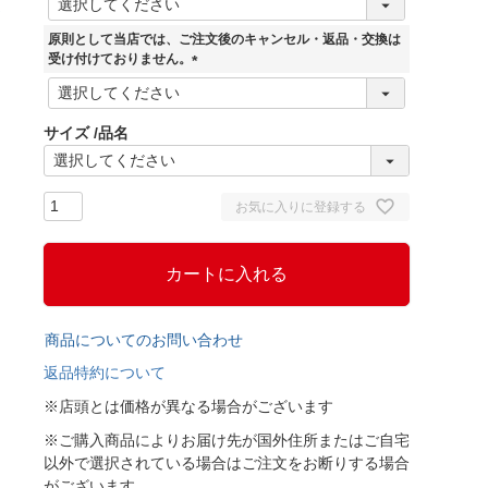
必
須
原則として当店では、ご注文後のキャンセル・返品・交換は
)
受け付けておりません。
(
必
須
サイズ
品名
)
お気に入りに登録する
カートに入れる
商品についてのお問い合わせ
返品特約について
※店頭とは価格が異なる場合がございます
※ご購入商品によりお届け先が国外住所またはご自宅
以外で選択されている場合はご注文をお断りする場合
がございます