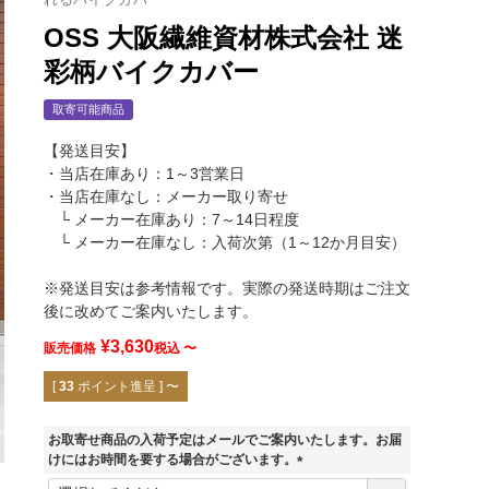
OSS 大阪繊維資材株式会社 迷
彩柄バイクカバー
取寄可能商品
【発送目安】
・当店在庫あり：1～3営業日
・当店在庫なし：メーカー取り寄せ
└ メーカー在庫あり：7～14日程度
└ メーカー在庫なし：入荷次第（1～12か月目安）
※発送目安は参考情報です。実際の発送時期はご注文
後に改めてご案内いたします。
¥
3,630
販売価格
税込
〜
[
33
ポイント進呈 ]
〜
お取寄せ商品の入荷予定はメールでご案内いたします。お届
けにはお時間を要する場合がございます。
(