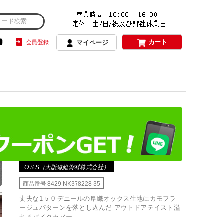
カート
会員登録
マイページ
O.S.S（大阪繊維資材株式会社）
商品番号
8429-NK378228-35
丈夫な1 5 0 デニールの厚織オックス生地にカモフラ
ージュパターンを落とし込んだ アウトドアテイスト溢
れるバイクカバー