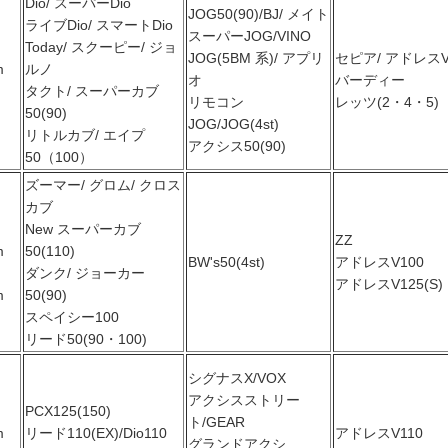
Dio/ スーパーDio
JOG50(90)/BJ/ メイト
ライブDio/ スマートDio
スーパーJOG/VINO
Today/ スクーピー/ ジョ
JOG(5BM 系)/ アプリ
セピア/ アドレスV
m
ルノ
オ
バーディー
タクト/ スーパーカブ
リモコン
レッツ(2・4・5)
50(90)
JOG/JOG(4st)
リトルカブ/ エイプ
アクシス50(90)
50（100）
ズーマー/ グロム/ クロス
カブ
New スーパーカブ
ZZ
m
50(110)
BW's50(4st)
アドレスV100
ダンク/ ジョーカー
アドレスV125(S)
m
50(90)
スペイシー100
リード50(90・100)
シグナスX/VOX
アクシスストリー
PCX125(150)
ト/GEAR
m
リード110(EX)/Dio110
アドレスV110
グランドアクシ