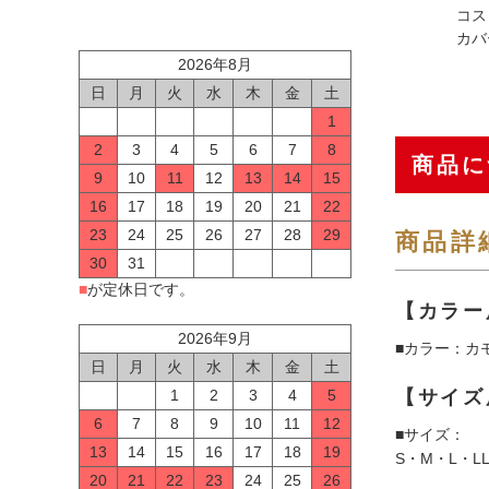
コス
カバ
2026年8月
日
月
火
水
木
金
土
1
2
3
4
5
6
7
8
商品に
9
10
11
12
13
14
15
16
17
18
19
20
21
22
23
24
25
26
27
28
29
商品詳
30
31
■
が定休日です。
【カラー
2026年9月
■カラー：カ
日
月
火
水
木
金
土
1
2
3
4
5
【サイズ
6
7
8
9
10
11
12
■サイズ：
13
14
15
16
17
18
19
S・M・L・LL
20
21
22
23
24
25
26