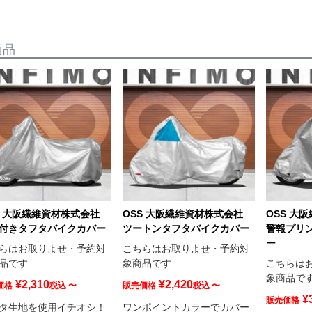
商品
S 大阪繊維資材株式会社
OSS 大阪繊維資材株式会社
OSS 大
付きタフタバイクカバー
ツートンタフタバイクカバー
警報プリ
ー
らはお取りよせ・予約対
こちらはお取りよせ・予約対
品です
象商品です
こちらは
象商品で
¥
2,310
¥
2,420
価格
税込
〜
販売価格
税込
〜
¥
販売価格
タ生地を使用イチオシ！
ワンポイントカラーでカバー