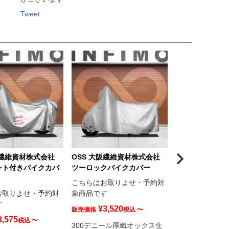
Tweet
阪繊維資材株式会社
OSS 大阪繊維資材株式会社
ント付きバイクカバ
ツーロックバイクカバー
こちらはお取りよせ・予約対
お取りよせ・予約対
象商品です
す
¥
3,520
販売価格
税込
〜
3,575
税込
〜
300デニール厚織オックス生