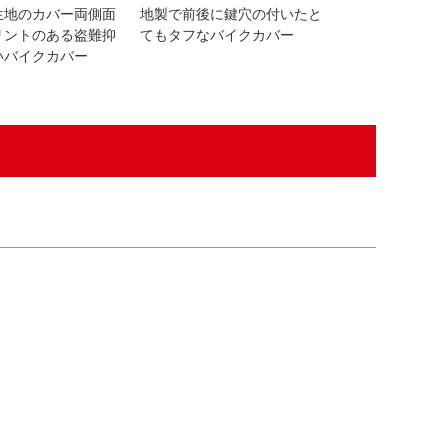
生地のカバー両側面
地製で前後に鍵穴の付いたと
リントのある盗難抑
てもタフなバイクカバー
いバイクカバー