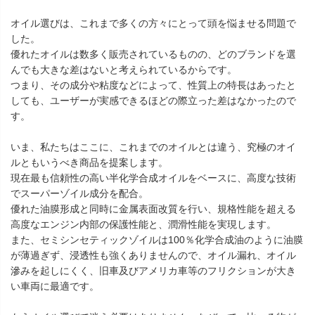
オイル選びは、これまで多くの方々にとって頭を悩ませる問題で
した。
優れたオイルは数多く販売されているものの、どのブランドを選
んでも大きな差はないと考えられているからです。
つまり、その成分や粘度などによって、性質上の特長はあったと
しても、ユーザーが実感できるほどの際立った差はなかったので
す。
いま、私たちはここに、これまでのオイルとは違う、究極のオイ
ルともいうべき商品を提案します。
現在最も信頼性の高い半化学合成オイルをベースに、高度な技術
でスーパーゾイル成分を配合。
優れた油膜形成と同時に金属表面改質を行い、規格性能を超える
高度なエンジン内部の保護性能と、潤滑性能を実現します。
また、セミシンセティックゾイルは100％化学合成油のように油膜
が薄過ぎず、浸透性も強くありませんので、オイル漏れ、オイル
滲みを起しにくく、旧車及びアメリカ車等のフリクションが大き
い車両に最適です。