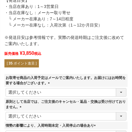
【発送目安】
・当店在庫あり：1～3営業日
・当店在庫なし：メーカー取り寄せ
└ メーカー在庫あり：7～14日程度
└ メーカー在庫なし：入荷次第（1～12か月目安）
※発送目安は参考情報です。実際の発送時期はご注文後に改めて
ご案内いたします。
¥
3,850
販売価格
税込
[
35
ポイント進呈 ]
お取寄せ商品の入荷予定はメールでご案内いたします。お届けにはお時間を
要する場合がございます。
(
必
須
原則として当店では、ご注文後のキャンセル・返品・交換は受け付けており
)
ません。
(
必
須
情勢の影響により、入荷時期未定・入荷停止の場合あり
)
(