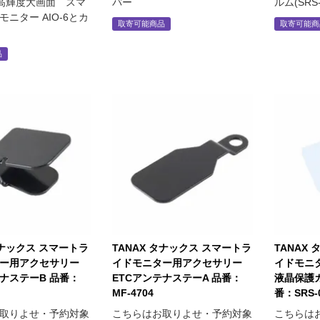
nit高輝度大画面 スマ
バー
ルム(SRS-
ニター AIO-6とカ
取寄可能商品
取寄可能商
品
タナックス スマートラ
TANAX タナックス スマートラ
TANAX
ー用アクセサリー
イドモニター用アクセサリー
イドモニ
テナステーB 品番：
ETCアンテナステーA 品番：
液晶保護
MF-4704
番：SRS-
取りよせ・予約対象
こちらはお取りよせ・予約対象
こちらは