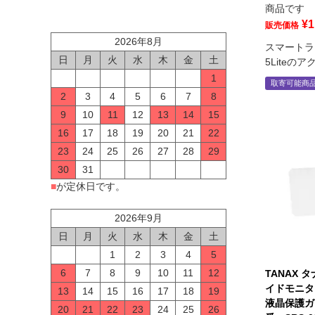
商品です
¥
1
販売価格
2026年8月
スマートライ
日
月
火
水
木
金
土
5Liteの
1
取寄可能商
2
3
4
5
6
7
8
9
10
11
12
13
14
15
16
17
18
19
20
21
22
23
24
25
26
27
28
29
30
31
■
が定休日です。
2026年9月
日
月
火
水
木
金
土
1
2
3
4
5
6
7
8
9
10
11
12
TANAX 
イドモニタ
13
14
15
16
17
18
19
液晶保護ガ
20
21
22
23
24
25
26