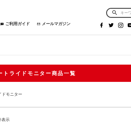
～
予約商品
グ
予約
W
おすすめ
men's
Lady's
春夏
秋冬
ご利用ガイド
メールマガジン
ールシーズン
並び順
新着
定なし
S
M
L
LL
XL
WM
WL
優先
ワイト
レッド
ブルー
ブラック
グレー
ートライドモニター商品一覧
検索
イドモニター
件表示