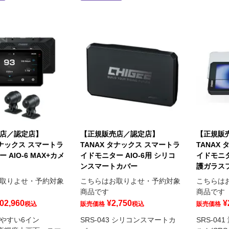
店／認定店】
【正規販売店／認定店】
【正規販
タナックス スマートラ
TANAX タナックス スマートラ
TANAX
 AIO-6 MAX+カメ
イドモニター AIO-6用 シリコ
イドモニタ
ンスマートカバー
護ガラス
取りよせ・予約対象
こちらはお取りよせ・予約対象
こちらは
商品です
商品です
02,960
¥
2,750
¥
税込
販売価格
税込
販売価格
やすい6イン
SRS-043 シリコンスマートカ
SRS-0