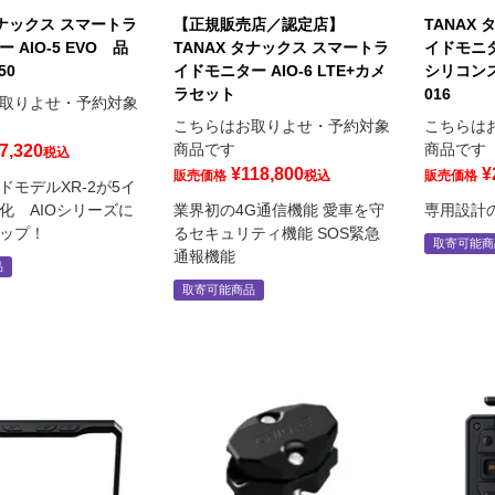
タナックス スマートラ
【正規販売店／認定店】
TANAX
 AIO-5 EVO 品
TANAX タナックス スマートラ
イドモニ
50
イドモニター AIO-6 LTE+カメ
シリコンス
ラセット
016
取りよせ・予約対象
こちらはお取りよせ・予約対象
こちらは
商品です
商品です
7,320
税込
¥
118,800
¥
販売価格
税込
販売価格
ドモデルXR-2が5イ
化 AIOシリーズに
業界初の4G通信機能 愛車を守
専用設計
ップ！
るセキュリティ機能 SOS緊急
取寄可能商
通報機能
品
取寄可能商品