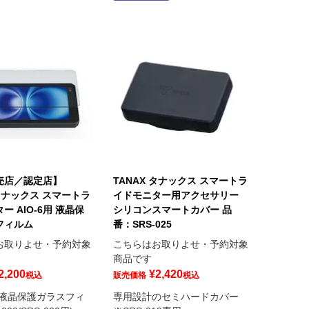
売店／認定店】
TANAX タナックス スマートラ
 タナックス スマートラ
イドモニター用アクセサリー
ー AIO-6用 液晶保
シリコンスマートカバー 品
フィルム
番：SRS-025
お取りよせ・予約対象
こちらはお取りよせ・予約対象
商品です
2,200
¥
2,420
税込
販売価格
税込
41 液晶保護ガラスフィ
専用設計のセミハードカバー