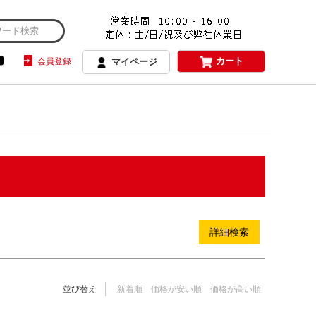
商品のみを表示
カート
会員登録
マイページ
順
登録順
価格が安い順
価格が高い順
度順
レビュー順
キーワードヒット順
詳細検索
並び替え
新着順
価格が安い順
価格が高い順