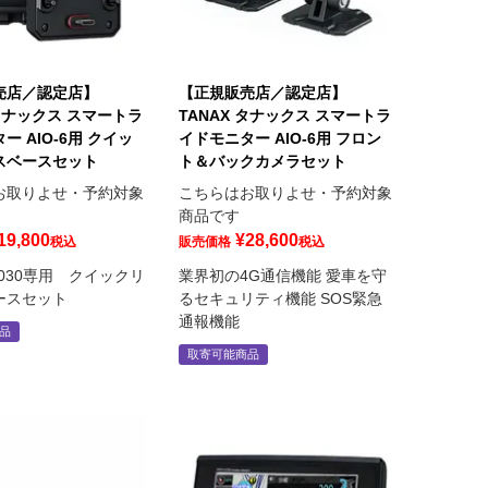
売店／認定店】
【正規販売店／認定店】
 タナックス スマートラ
TANAX タナックス スマートラ
ー AIO-6用 クイッ
イドモニター AIO-6用 フロン
スベースセット
ト＆バックカメラセット
お取りよせ・予約対象
こちらはお取りよせ・予約対象
商品です
19,800
¥
28,600
税込
販売価格
税込
9.030専用 クイックリ
業界初の4G通信機能 愛車を守
ースセット
るセキュリティ機能 SOS緊急
通報機能
品
取寄可能商品