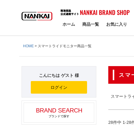
検索
商品タ
NE
ホーム
商品一覧
お気に入り
オ
サイズ
HOME
スマートライドモニター商品一覧
指
カラー
ホ
スマ
こんにちは ゲスト 様
ログイン
スマートラ
BRAND SEARCH
ブランドで探す
28
件中
1
-
28