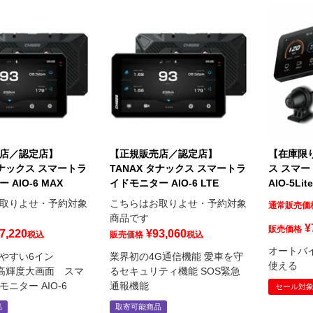
店／認定店】
【正規販売店／認定店】
【在庫限り
タナックス スマートラ
TANAX タナックス スマートラ
ス スマ
AIO-6 MAX
イドモニター AIO-6 LTE
AIO-5Li
取りよせ・予約対象
こちらはお取りよせ・予約対象
通常販売価
商品です
¥
販売価格
7,220
¥
93,060
税込
販売価格
税込
オートバ
やすい6イン
業界初の4G通信機能 愛車を守
使える
nit高輝度大画面 スマ
るセキュリティ機能 SOS緊急
ニター AIO-6
通報機能
セール対
品
取寄可能商品