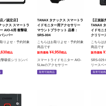
店／認定店】
TANAX タナックス スマートラ
【正規販
タナックス スマートラ
イドモニター用アクセサリー
TANAX
 AIO-6用 衝撃吸
マウントブラケット 品番：
イドモニタ
バンパー
SRS-004
クリリー
取りよせ・予約対象
こちらはお取りよせ・予約対象
こちらは
商品です
商品です
,630
¥
4,950
¥
税込
販売価格
税込
販売価格
2 衝撃吸収シリコンバ
スマートライドモニター AIO-
SRS-02
5Liteのアクセサリー
リースベ
品
取寄可能商品
取寄可能商