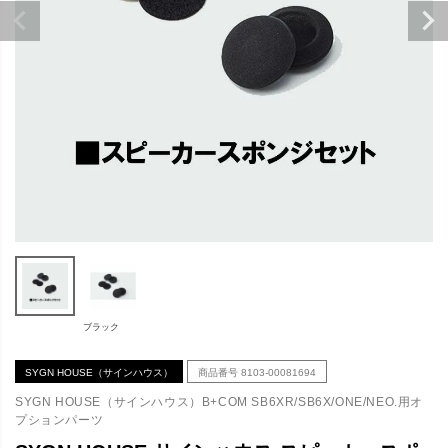
ブラック
SYGN HOUSE（サインハウス）
商品番号
8103-00081694
SYGN HOUSE（サインハウス）B+COM SB6XR/SB6X/ONE/NEO.用オ
プションパーツ