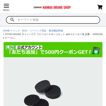
MENU
HOME
バッグ・BOX・ツーリング用品・通信機器関連
SYGN HOUSE サインハウス スピーカースポンジセット φ40スピーカー用 品番： 0008169
4 ビーコム