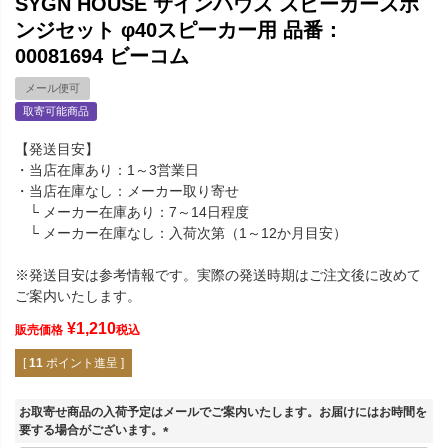
SYGN HOUSE サインハウス スピーカースポ
ンジセット φ40スピーカー用 品番：
00081694 ビーコム
メール便可
取寄可能商品
【発送目安】
・当店在庫あり：1～3営業日
・当店在庫なし：メーカー取り寄せ
└ メーカー在庫あり：7～14日程度
└ メーカー在庫なし：入荷次第（1～12か月目安）
※発送目安は参考情報です。実際の発送時期はご注文後に改めて
ご案内いたします。
¥
1,210
販売価格
税込
[
11
ポイント進呈 ]
お取寄せ商品の入荷予定はメールでご案内いたします。お届けにはお時間を
要する場合がございます。