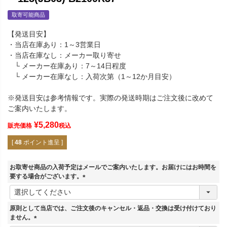
取寄可能商品
【発送目安】
・当店在庫あり：1～3営業日
・当店在庫なし：メーカー取り寄せ
└ メーカー在庫あり：7～14日程度
└ メーカー在庫なし：入荷次第（1～12か月目安）
※発送目安は参考情報です。実際の発送時期はご注文後に改めて
ご案内いたします。
¥
5,280
販売価格
税込
[
48
ポイント進呈 ]
お取寄せ商品の入荷予定はメールでご案内いたします。お届けにはお時間を
要する場合がございます。
(
必
須
原則として当店では、ご注文後のキャンセル・返品・交換は受け付けており
)
ません。