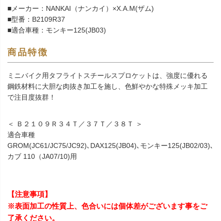
■メーカー：NANKAI（ナンカイ）×X.A.M(ザム)
■型番：B2109R37
■適合車種：モンキー125(JB03)
商品特徴
ミニバイク用タフライトスチールスプロケットは、強度に優れる
鋼鉄材料に大胆な肉抜き加工を施し、色鮮やかな特殊メッキ加工
で注目度抜群！
＜ Ｂ２１０９Ｒ３４Ｔ／３７Ｔ／３８Ｔ ＞
適合車種
GROM(JC61/JC75/JC92)､DAX125(JB04)､モンキー125(JB02/03)､
カブ 110（JA07/10)用
【注意事項】
※表面加工の性質上、色合いには個体差がございます事をご
了承ください。