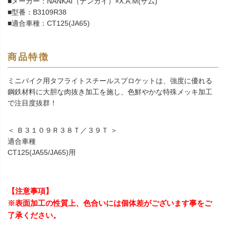
■メーカー：NANKAI（ナンカイ）×X.A.M(ザム)
■型番：B3109R38
■適合車種：CT125(JA65)
商品特徴
ミニバイク用タフライトスチールスプロケットは、強度に優れる
鋼鉄材料に大胆な肉抜き加工を施し、色鮮やかな特殊メッキ加工
で注目度抜群！
＜ Ｂ３１０９Ｒ３８Ｔ／３９Ｔ ＞
適合車種
CT125(JA55/JA65)用
【注意事項】
※表面加工の性質上、色合いには個体差がございます事をご
了承ください。