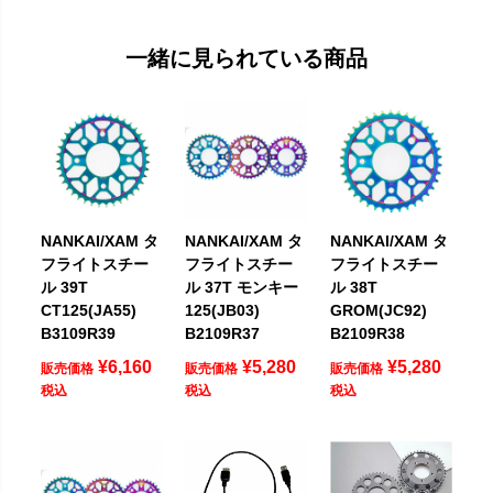
一緒に見られている商品
NANKAI/XAM タ
NANKAI/XAM タ
NANKAI/XAM タ
フライトスチー
フライトスチー
フライトスチー
ル 39T
ル 37T モンキー
ル 38T
CT125(JA55)
125(JB03)
GROM(JC92)
B3109R39
B2109R37
B2109R38
¥
6,160
¥
5,280
¥
5,280
販売価格
販売価格
販売価格
税込
税込
税込