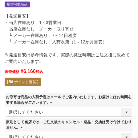
取寄可能商品
【発送目安】
・当店在庫あり：1～3営業日
・当店在庫なし：メーカー取り寄せ
└ メーカー在庫あり：7～14日程度
└ メーカー在庫なし：入荷次第（1～12か月目安）
※発送目安は参考情報です。実際の発送時期はご注文後に改めて
ご案内いたします。
¥
6,160
販売価格
税込
[
56
ポイント進呈 ]
お取寄せ商品の入荷予定はメールでご案内いたします。お届けにはお時間を
要する場合がございます。
(
必
須
原則として当店では、ご注文後のキャンセル・返品・交換は受け付けており
)
ません。
(