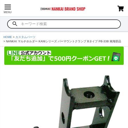
MENU
HOME
カスタムパーツ
NANKAI マルチホルダー KANIシリーズ バーマウントクランプ Bタイプ PB-33B 南海部品