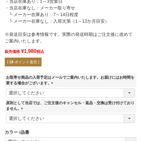
・当店在庫あり：1～3営業日
・当店在庫なし：メーカー取り寄せ
└ メーカー在庫あり：7～14日程度
└ メーカー在庫なし：入荷次第（1～12か月目安）
※発送目安は参考情報です。実際の発送時期はご注文後に改めて
ご案内いたします。
¥
1,980
販売価格
税込
[
18
ポイント進呈 ]
お取寄せ商品の入荷予定はメールでご案内いたします。お届けにはお時間を
要する場合がございます。
(
必
須
原則として当店では、ご注文後のキャンセル・返品・交換は受け付けており
)
ません。
(
必
須
カラー
品番
)