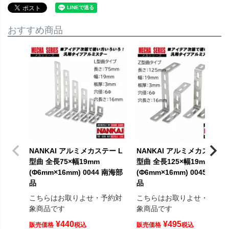
おすすめ商品
NANKAI アルミメカステー L
NANKAI アルミメカステー 
型曲 全長75×幅19mm
型曲 全長125×幅19mm
(Φ6mm×16mm) 0044 南海部
(Φ6mm×16mm) 0045 南海
品
品
こちらはお取りよせ・予約対
こちらはお取りよせ・予約
象商品です
象商品です
¥
440
¥
495
販売価格
税込
販売価格
税込