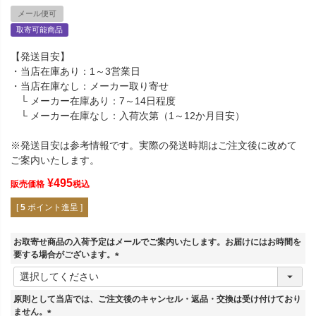
メール便可
取寄可能商品
【発送目安】
・当店在庫あり：1～3営業日
・当店在庫なし：メーカー取り寄せ
└ メーカー在庫あり：7～14日程度
└ メーカー在庫なし：入荷次第（1～12か月目安）
※発送目安は参考情報です。実際の発送時期はご注文後に改めて
ご案内いたします。
¥
495
販売価格
税込
[
5
ポイント進呈 ]
お取寄せ商品の入荷予定はメールでご案内いたします。お届けにはお時間を
要する場合がございます。
(
必
須
原則として当店では、ご注文後のキャンセル・返品・交換は受け付けており
)
ません。