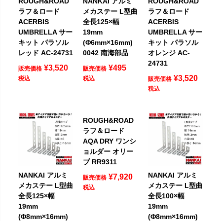
ROUGH&ROAD
NANKAI アルミ
ROUGH&ROAD
ラフ＆ロード
メカステー L型曲
ラフ＆ロード
ACERBIS
全長125×幅
ACERBIS
UMBRELLA サー
19mm
UMBRELLA サー
キット パラソル
(Φ6mm×16mm)
キット パラソル
レッド AC-24731
0042 南海部品
オレンジ AC-
24731
¥
3,520
¥
495
販売価格
販売価格
¥
3,520
税込
税込
販売価格
税込
ROUGH&ROAD
ラフ＆ロード
AQA DRY ワンシ
ョルダー オリー
ブ RR9311
NANKAI アルミ
NANKAI アルミ
¥
7,920
販売価格
メカステー L型曲
メカステー L型曲
税込
全長125×幅
全長100×幅
19mm
19mm
(Φ8mm×16mm)
(Φ8mm×16mm)