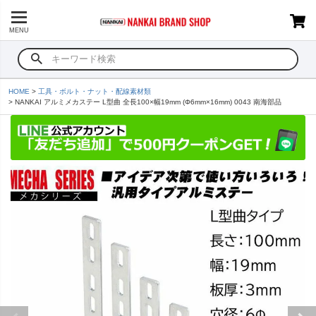
MENU
HOME
工具・ボルト・ナット・配線素材類
NANKAI アルミメカステー L型曲 全長100×幅19mm (Φ6mm×16mm) 0043 南海部品