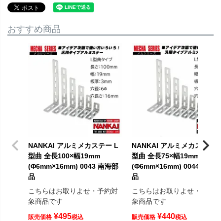
おすすめ商品
NANKAI アルミメカステー L
NANKAI アルミメカステー 
型曲 全長100×幅19mm
型曲 全長75×幅19mm
(Φ6mm×16mm) 0043 南海部
(Φ6mm×16mm) 0044 南海
品
品
こちらはお取りよせ・予約対
こちらはお取りよせ・予約
象商品です
象商品です
¥
495
¥
440
販売価格
税込
販売価格
税込