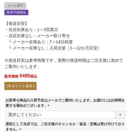
メール便可
取寄可能商品
【発送目安】
・当店在庫あり：1～3営業日
・当店在庫なし：メーカー取り寄せ
└ メーカー在庫あり：7～14日程度
└ メーカー在庫なし：入荷次第（1～12か月目安）
※発送目安は参考情報です。実際の発送時期はご注文後に改めて
ご案内いたします。
¥
495
販売価格
税込
[
5
ポイント進呈 ]
お取寄せ商品の入荷予定はメールでご案内いたします。お届けにはお時間を
要する場合がございます。
(
必
須
原則として当店では、ご注文後のキャンセル・返品・交換は受け付けており
)
ません。