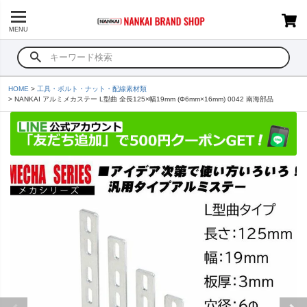
MENU
HOME
工具・ボルト・ナット・配線素材類
NANKAI アルミメカステー L型曲 全長125×幅19mm (Φ6mm×16mm) 0042 南海部品