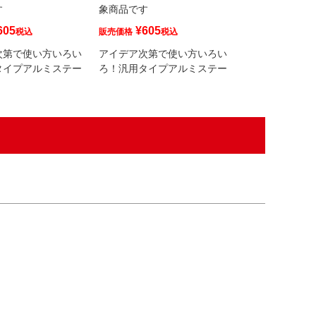
す
象商品です
象商品です
605
¥
605
¥
440
税込
販売価格
税込
販売価格
税
次第で使い方いろい
アイデア次第で使い方いろい
アイデア次第で
タイプアルミステー
ろ！汎用タイプアルミステー
ろ！汎用タイプ