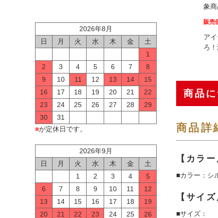
象商
販売
2026年8月
アイ
日
月
火
水
木
金
土
ろ！
1
2
3
4
5
6
7
8
9
10
11
12
13
14
15
商品に
16
17
18
19
20
21
22
23
24
25
26
27
28
29
30
31
商品詳
■
が定休日です。
2026年9月
【カラー
日
月
火
水
木
金
土
■カラー：シ
1
2
3
4
5
6
7
8
9
10
11
12
【サイズ
13
14
15
16
17
18
19
■サイズ：
20
21
22
23
24
25
26