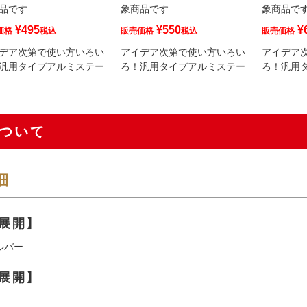
品です
象商品です
象商品で
¥
495
¥
550
¥
価格
税込
販売価格
税込
販売価格
デア次第で使い方いろい
アイデア次第で使い方いろい
アイデア
汎用タイプアルミステー
ろ！汎用タイプアルミステー
ろ！汎用
ついて
細
展開】
ルバー
展開】