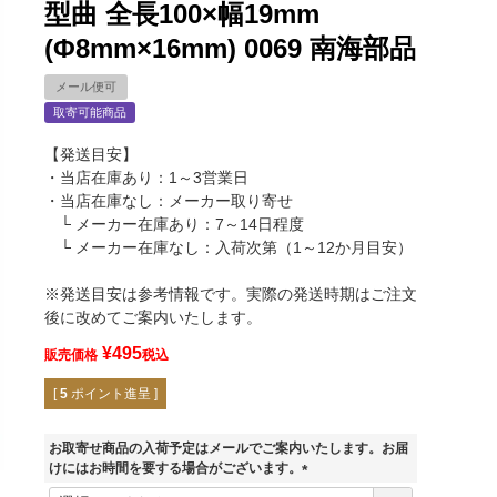
型曲 全長100×幅19mm
(Φ8mm×16mm) 0069 南海部品
メール便可
取寄可能商品
【発送目安】
・当店在庫あり：1～3営業日
・当店在庫なし：メーカー取り寄せ
└ メーカー在庫あり：7～14日程度
└ メーカー在庫なし：入荷次第（1～12か月目安）
※発送目安は参考情報です。実際の発送時期はご注文
後に改めてご案内いたします。
¥
495
販売価格
税込
[
5
ポイント進呈 ]
お取寄せ商品の入荷予定はメールでご案内いたします。お届
けにはお時間を要する場合がございます。
(