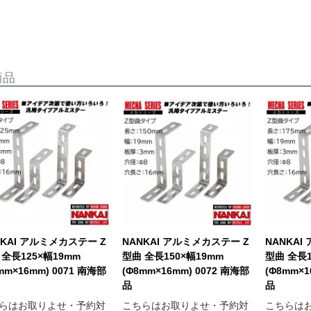
商品
NKAI アルミメカステー Z
NANKAI アルミメカステー Z
NANKAI
 全長125×幅19mm
型曲 全長150×幅19mm
型曲 全長1
mm×16mm) 0071 南海部
(Φ8mm×16mm) 0072 南海部
(Φ8mm×1
品
品
らはお取りよせ・予約対
こちらはお取りよせ・予約対
こちらは