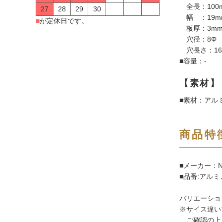
全長：100
27
28
29
30
幅 ：19m
■
が定休日です。
板厚：3m
穴径：8Φ
穴長さ：16
■容量：-
【素材】
■素材：アル
商品特
■メーカー：N
■品番:アルミメ
バリエーショ
※サイス違い
ご確認の上