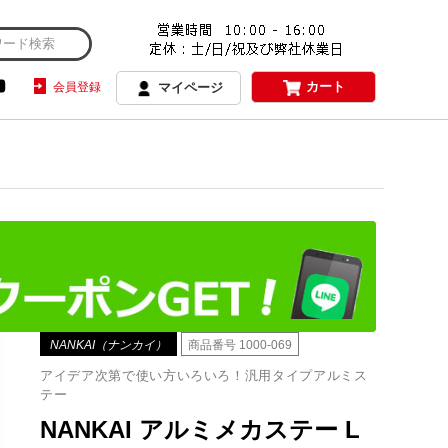
カート
会員登録
マイページ
NANKAI（ナンカイ）
商品番号
1000-069
アイデア次第で使い方いろいろ！汎用タイプアルミス
テー
NANKAI アルミメカステー L