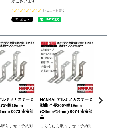
がございます
レビューを書く
 アルミメカステー Z
NANKAI アルミメカステー Z
NANKAI アル
75×幅19mm
型曲 全長200×幅19mm
トレート1穴 全長
6mm) 0073 南海部
(Φ8mm×16mm) 0074 南海部
(Φ8mm×16mm)
品
品
お取りよせ・予約対
こちらはお取りよせ・予約対
こちらはお取り