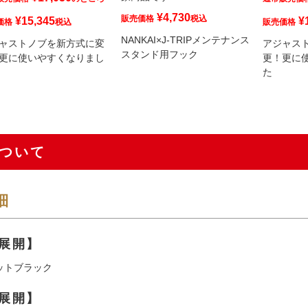
¥
4,730
販売価格
税込
¥
15,345
¥
価格
税込
販売価格
NANKAI×J-TRIPメンテナンス
ャストノブを新方式に変
アジャス
スタンド用フック
更に使いやすくなりまし
更！更に
た
ついて
細
展開】
ットブラック
展開】