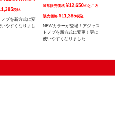
¥
12,650
通常販売価格
のところ
¥
12,65
販売価格
11,385
税込
¥
11,385
販売価格
税込
ナンカイオリジ
トノブを新方式に変
メンテナンス
使いやすくなりまし
NEWカラーが登場！アジャス
鮮やかなYELL
トノブを新方式に変更！更に
ットを彩る！
使いやすくなりました