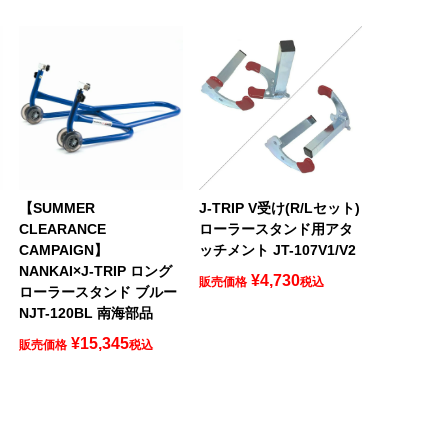
【SUMMER
J-TRIP V受け(R/Lセット)
CLEARANCE
ローラースタンド用アタ
CAMPAIGN】
ッチメント JT-107V1/V2
NANKAI×J-TRIP ロング
¥
4,730
販売価格
税込
ローラースタンド ブルー
NJT-120BL 南海部品
¥
15,345
販売価格
税込