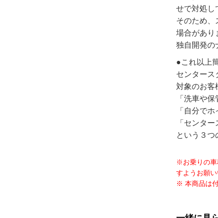
せで対処し
そのため、
場合があり
独自開発の
●これ以上
センタース
対象のお客
「洗車や保
「自分でホ
「センター
という３つ
※お乗りの車
すようお願い
※ 本商品は
一緒に見