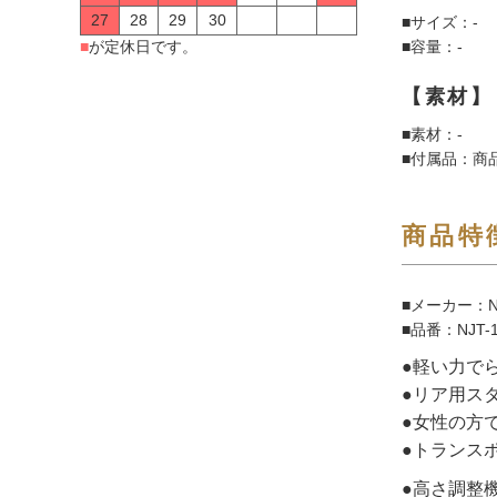
27
28
29
30
■サイズ：-
■容量：-
■
が定休日です。
【素材】
■素材：-
■付属品：商
商品特
■メーカー：N
■品番：NJT-
●軽い力で
●リア用ス
●女性の方
●トランス
●高さ調整