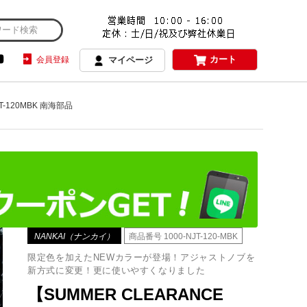
カート
会員登録
マイページ
T-120MBK 南海部品
NANKAI（ナンカイ）
商品番号
1000-NJT-120-MBK
限定色を加えたNEWカラーが登場！アジャストノブを
新方式に変更！更に使いやすくなりました
【SUMMER CLEARANCE