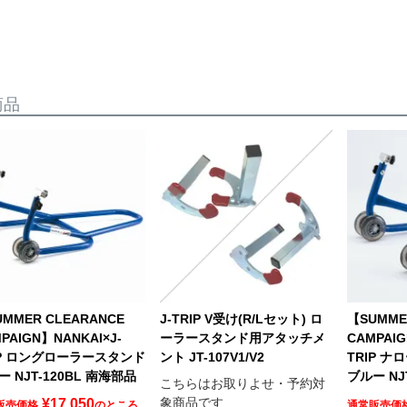
商品
MMER CLEARANCE
J-TRIP V受け(R/Lセット) ロ
【SUMME
PAIGN】NANKAI×J-
ーラースタンド用アタッチメ
CAMPAIG
IP ロングローラースタンド
ント JT-107V1/V2
TRIP 
 NJT-120BL 南海部品
ブルー NJ
こちらはお取りよせ・予約対
象商品です
¥
17,050
販売価格
のところ
通常販売価