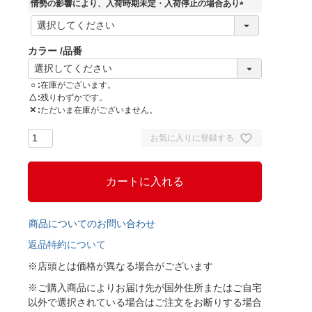
須
情勢の影響により、入荷時期未定・入荷停止の場合あり
)
(
必
須
カラー
品番
)
○
在庫がございます。
△
残りわずかです。
✕
ただいま在庫がございません。
お気に入りに登録する
カートに入れる
商品についてのお問い合わせ
返品特約について
※店頭とは価格が異なる場合がございます
※ご購入商品によりお届け先が国外住所またはご自宅
以外で選択されている場合はご注文をお断りする場合