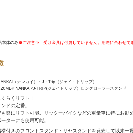
品本体のみ
※ご注意※ 受け金具は付属していません。用途に合わせて
徴
ANKAI（ナンカイ）・J・Trip（ジェイ・トリップ）
120MBK NANKAI×J-TRIP(ジェイトリップ）ロングローラースタンド
らくらくリフト！
タンドの定番。
でも楽にリフト可能。リッターバイクなどの重量車に特にお勧
ポーターにも使用可能。
機構付きのフロントスタンド・リヤスタンドを発売して以来一