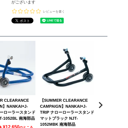
がございます
レビューを書く
R CLEARANCE
【SUMMER CLEARANCE
NANKAI×J-T
N】NANKAI×J-
CAMPAIGN】NANKAI×J-
ラースタンド イエ
ナローローラースタンド
TRIP ナローローラースタンド
1052YL 南海部
T-1052BL 南海部品
マットブラック NJT-
こちらはお取り
1052MBK 南海部品
象商品です
¥
12,650
格
のところ