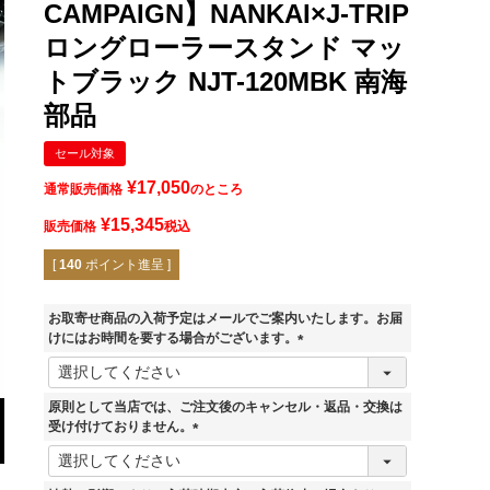
CAMPAIGN】NANKAI×J-TRIP
ロングローラースタンド マッ
トブラック NJT-120MBK 南海
部品
セール対象
¥
17,050
通常販売価格
のところ
¥
15,345
販売価格
税込
[
140
ポイント進呈 ]
お取寄せ商品の入荷予定はメールでご案内いたします。お届
けにはお時間を要する場合がございます。
(
必
須
原則として当店では、ご注文後のキャンセル・返品・交換は
)
受け付けておりません。
マットブラック
(
必