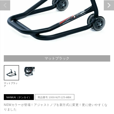
マットブラック
マットブラッ
ク
NANKAI（ナンカイ）
商品番号
1000-NJT-125-MBK
NEWカラーが登場！アジャストノブを新方式に変更！更に使いやすくな
りました