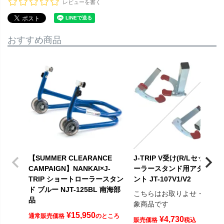
レビューを書く
おすすめ商品
【SUMMER CLEARANCE
J-TRIP V受け(R/Lセット) ロ
CAMPAIGN】NANKAI×J-
ーラースタンド用アタッチ
TRIP ショートローラースタン
ント JT-107V1/V2
ド ブルー NJT-125BL 南海部
こちらはお取りよせ・予約
品
象商品です
¥
15,950
通常販売価格
のところ
¥
4,730
販売価格
税込