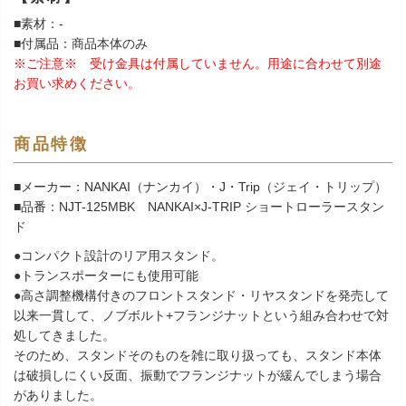
■素材：-
■付属品：商品本体のみ
※ご注意※ 受け金具は付属していません。用途に合わせて別途
お買い求めください。
商品特徴
■メーカー：NANKAI（ナンカイ）・J・Trip（ジェイ・トリップ）
■品番：NJT-125MBK NANKAI×J-TRIP ショートローラースタン
ド
●コンパクト設計のリア用スタンド。
●トランスポーターにも使用可能
●高さ調整機構付きのフロントスタンド・リヤスタンドを発売して
以来一貫して、ノブボルト+フランジナットという組み合わせで対
処してきました。
そのため、スタンドそのものを雑に取り扱っても、スタンド本体
は破損しにくい反面、振動でフランジナットが緩んでしまう場合
がありました。