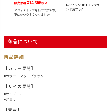
¥
14,355
販売価格
税込
NANKAI×J-TRIPメンテナンスス
ンド用フック
アジャストノブを新方式に変更！
更に使いやすくなりました
商品について
商品詳細
【カラー展開】
■カラー：マットブラック
【サイズ展開】
■サイズ：-
■容量：-
【素材】