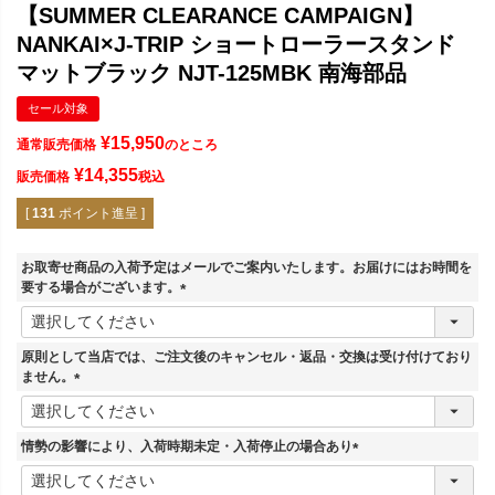
【SUMMER CLEARANCE CAMPAIGN】
NANKAI×J-TRIP ショートローラースタンド
マットブラック NJT-125MBK 南海部品
セール対象
¥
15,950
通常販売価格
のところ
¥
14,355
販売価格
税込
[
131
ポイント進呈 ]
お取寄せ商品の入荷予定はメールでご案内いたします。お届けにはお時間を
要する場合がございます。
(
必
須
原則として当店では、ご注文後のキャンセル・返品・交換は受け付けており
)
ません。
(
必
須
情勢の影響により、入荷時期未定・入荷停止の場合あり
)
(
必