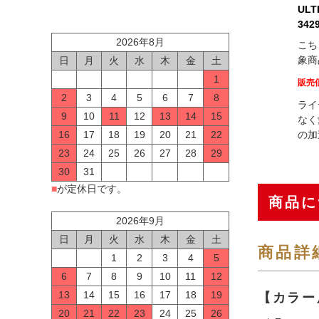
ULT
34
2026年8月
こち
象商
日
月
火
水
木
金
土
1
販売
2
3
4
5
6
7
8
ライ
9
10
11
12
13
14
15
なく
の加
16
17
18
19
20
21
22
23
24
25
26
27
28
29
30
31
■
が定休日です。
商品に
2026年9月
日
月
火
水
木
金
土
商品詳
1
2
3
4
5
6
7
8
9
10
11
12
13
14
15
16
17
18
19
【カラー
20
21
22
23
24
25
26