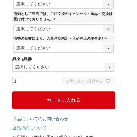
(
必
須
原則として当店では、ご注文後のキャンセル・返品・交換は
)
受け付けておりません。
(
必
須
情勢の影響により、入荷時期未定・入荷停止の場合あり
)
(
必
須
品名
品番
)
お気に入りに登録する
カートに入れる
商品についてのお問い合わせ
返品特約について