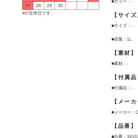
■カラー：-
27
28
29
30
■
が定休日です。
【サイズ
■サイズ：-
■容量：1L
【素材】
■素材：-
【付属品
■付属品：-
【メーカ
■メーカー：C
【品番】
■品番：3410