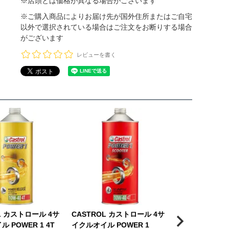
※店頭とは価格が異なる場合がございます
※ご購入商品によりお届け先が国外住所またはご自宅
以外で選択されている場合はご注文をお断りする場合
がございます
レビューを書く
L カストロール 4サ
CASTROL カストロール 4サ
CASTROL カ
 POWER 1 4T
イクルオイル POWER 1
ーオイル MTX 10