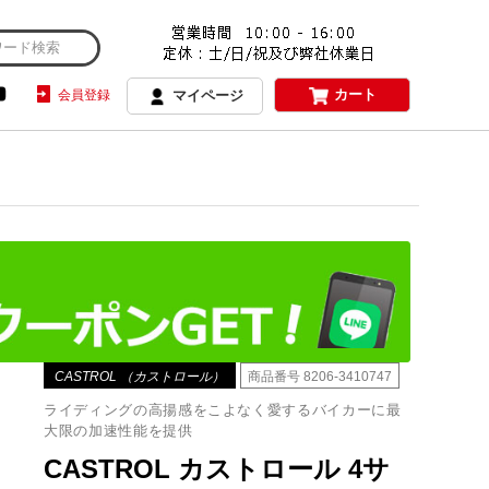
カート
会員登録
マイページ
CASTROL （カストロール）
商品番号
8206-3410747
ライディングの高揚感をこよなく愛するバイカーに最
大限の加速性能を提供
CASTROL カストロール 4サ