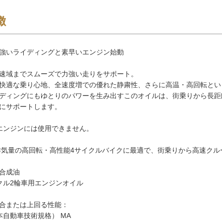
徴
強いライディングと素早いエンジン始動
速域までスムーズで力強い走りをサポート。
快適な乗り心地、全速度増での優れた静粛性、さらに高温・高回転とい
ディングにもゆとりのパワーを生み出すこのオイルは、街乗りから長距
にサポートします。
エンジンには使用できません。
排気量の高回転・高性能4サイクルバイクに最適で、街乗りから高速ク
合成油
クル2輪車用エンジンオイル
合または上回る性能：
本自動車技術規格） MA