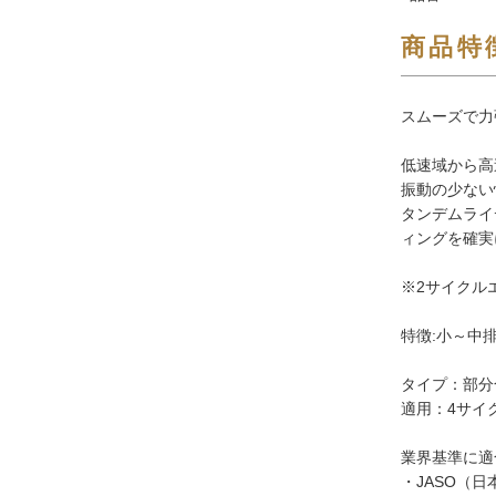
商品特
スムーズで力
低速域から高
振動の少ない
タンデムライ
ィングを確実
※2サイクル
特徴:小～中
タイプ：部分
適用：4サイ
業界基準に適
・JASO（日