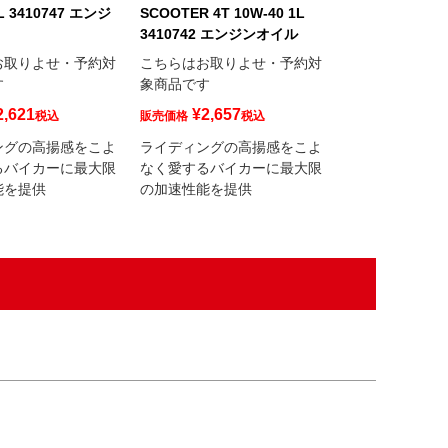
1L 3410747 エンジ
SCOOTER 4T 10W-40 1L
3411159 ギア
3410742 エンジンオイル
こちらはお取り
お取りよせ・予約対
こちらはお取りよせ・予約対
象商品です
す
象商品です
¥
2,241
販売価格
2,621
¥
2,657
税込
販売価格
税込
低温時から高温
ングの高揚感をこよ
ライディングの高揚感をこよ
クラッチ性能を
るバイカーに最大限
なく愛するバイカーに最大限
能を提供
の加速性能を提供