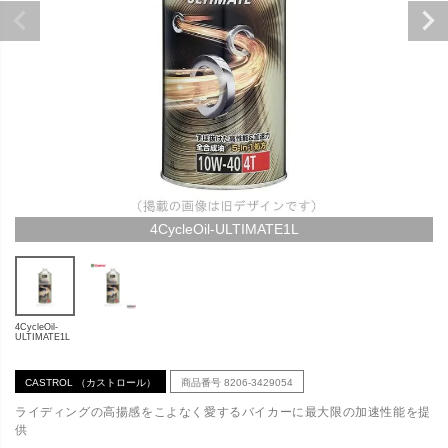
4CycleOil-ULTIMATE1L
4CycleOil-
ULTIMATE1L
CASTROL （カストロール）
商品番号
8206-3429054
ライディングの高揚感をこよなく愛するバイカーに最大限の加速性能を提
供