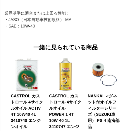
業界基準に適合または上回る性能：
・JASO（日本自動車技術規格） MA
・SAE：10W-40
一緒に見られている商品
CASTROL カス
CASTROL カス
NANKAI マグネ
トロール 4サイク
トロール 4サイク
ット付オイルフ
ルオイル ACTIV
ルオイル
ィルターシリー
4T 10W40 4L
POWER 1 4T
ズ（SUZUKI車
3410740 エンジ
10W-40 1L
用） FS-4 南海部
ンオイル
3410747 エンジ
品