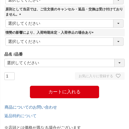
必
須
原則として当店では、ご注文後のキャンセル・返品・交換は受け付けており
)
ません。
(
必
須
情勢の影響により、入荷時期未定・入荷停止の場合あり
)
(
必
須
品名
品番
)
お気に入りに登録する
カートに入れる
商品についてのお問い合わせ
返品特約について
※店頭とは価格が異なる場合がございます