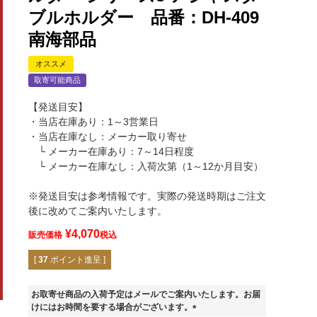
ブルホルダー 品番：DH-409
南海部品
オススメ
取寄可能商品
【発送目安】
・当店在庫あり：1～3営業日
・当店在庫なし：メーカー取り寄せ
└ メーカー在庫あり：7～14日程度
└ メーカー在庫なし：入荷次第（1～12か月目安）
※発送目安は参考情報です。実際の発送時期はご注文
後に改めてご案内いたします。
¥
4,070
販売価格
税込
[
37
ポイント進呈 ]
お取寄せ商品の入荷予定はメールでご案内いたします。お届
けにはお時間を要する場合がございます。