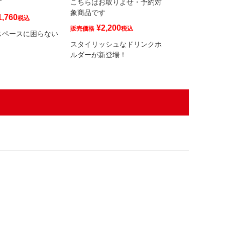
す
こちらはお取りよせ・予約対
こちらはお取り
象商品です
象商品です
1,760
税込
¥
2,200
¥
2,530
販売価格
税込
販売価格
スペースに困らない
スタイリッシュなドリンクホ
スタイリッシュ
ルダーが新登場！
ルダーが新登場