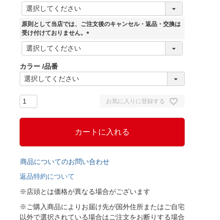
(
必
須
原則として当店では、ご注文後のキャンセル・返品・交換は
)
受け付けておりません。
(
必
須
カラー
品番
)
お気に入りに登録する
カートに入れる
商品についてのお問い合わせ
返品特約について
※店頭とは価格が異なる場合がございます
※ご購入商品によりお届け先が国外住所またはご自宅
以外で選択されている場合はご注文をお断りする場合