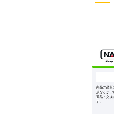
商品の品質
損などがご
返品・交換
す。