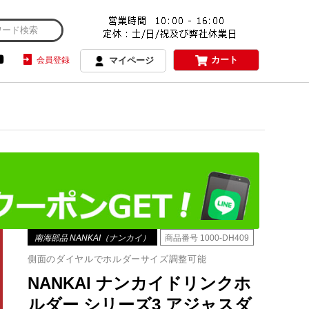
カート
会員登録
マイページ
南海部品 NANKAI（ナンカイ）
商品番号
1000-DH409
側面のダイヤルでホルダーサイズ調整可能
NANKAI ナンカイドリンクホ
ルダー シリーズ3 アジャスダ