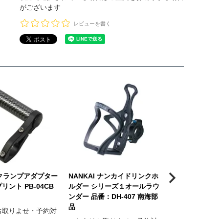
がございます
レビューを書く
I クランプアダプター
NANKAI ナンカイドリンクホ
NANKAI ナ
ント PB-04CB
ルダー シリーズ１オールラウ
ルダー シリー
ンダー 品番：DH-407 南海部
ルダー 品番：DH
品
品
お取りよせ・予約対