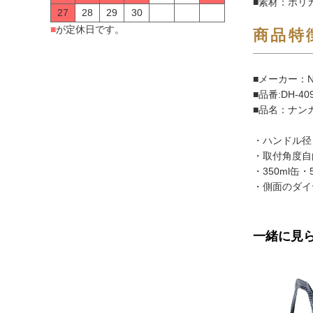
■素材：ポリ
27
28
29
30
■
が定休日です。
商品特
■メーカー：N
■品番:DH-40
■品名：ナン
・ハンドル径（
・取付角度自
・350ml缶
・側面のダイ
一緒に見