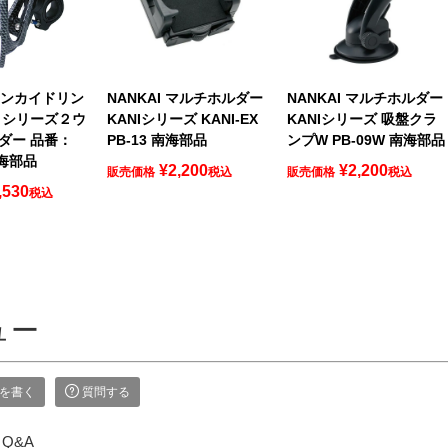
 ナンカイドリン
NANKAI マルチホルダー
NANKAI マルチホルダー
 シリーズ２ウ
KANIシリーズ KANI-EX
KANIシリーズ 吸盤クラ
ダー 品番：
PB-13 南海部品
ンプW PB-09W 南海部品
南海部品
¥
2,200
¥
2,200
販売価格
税込
販売価格
税込
,530
税込
ュー
を書く
質問する
Q&A