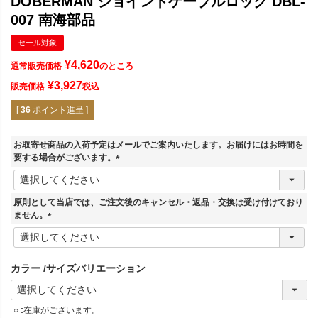
DOBERMAN ジョイントケーブルロック DBL-
007 南海部品
セール対象
¥
4,620
通常販売価格
のところ
¥
3,927
販売価格
税込
[
36
ポイント進呈 ]
お取寄せ商品の入荷予定はメールでご案内いたします。お届けにはお時間を
要する場合がございます。
(
必
須
原則として当店では、ご注文後のキャンセル・返品・交換は受け付けており
)
ません。
(
必
須
カラー
サイズバリエーション
)
○
在庫がございます。