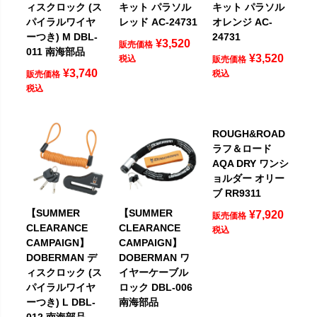
ィスクロック (ス
キット パラソル
キット パラソル
パイラルワイヤ
レッド AC-24731
オレンジ AC-
ーつき) M DBL-
24731
¥
3,520
販売価格
011 南海部品
¥
3,520
税込
販売価格
¥
3,740
税込
販売価格
税込
ROUGH&ROAD
ラフ＆ロード
AQA DRY ワンシ
ョルダー オリー
ブ RR9311
【SUMMER
【SUMMER
¥
7,920
販売価格
CLEARANCE
CLEARANCE
税込
CAMPAIGN】
CAMPAIGN】
DOBERMAN デ
DOBERMAN ワ
ィスクロック (ス
イヤーケーブル
パイラルワイヤ
ロック DBL-006
ーつき) L DBL-
南海部品
012 南海部品