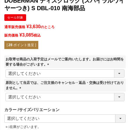
DOBERMAN ディスクロック (スパイラルワイ
ヤーつき) S DBL-010 南海部品
セール対象
¥
3,630
通常販売価格
のところ
¥
3,085
販売価格
税込
[
28
ポイント進呈 ]
お取寄せ商品の入荷予定はメールでご案内いたします。お届けにはお時間を
要する場合がございます。
(
必
須
原則として当店では、ご注文後のキャンセル・返品・交換は受け付けており
)
ません。
(
必
須
カラー
サイズバリエーション
)
○
在庫がございます。