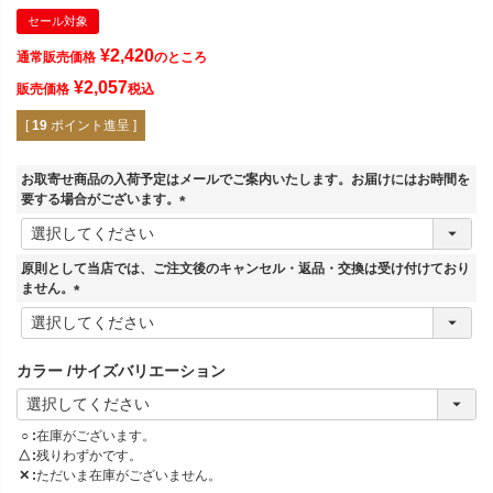
セール対象
¥
2,420
通常販売価格
のところ
¥
2,057
販売価格
税込
[
19
ポイント進呈 ]
お取寄せ商品の入荷予定はメールでご案内いたします。お届けにはお時間を
要する場合がございます。
(
必
須
原則として当店では、ご注文後のキャンセル・返品・交換は受け付けており
)
ません。
(
必
須
カラー
サイズバリエーション
)
○
在庫がございます。
△
残りわずかです。
✕
ただいま在庫がございません。