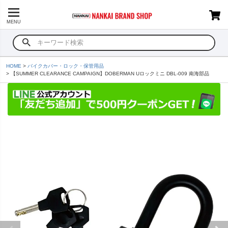
MENU
HOME
バイクカバー・ロック・保管用品
【SUMMER CLEARANCE CAMPAIGN】DOBERMAN Uロックミニ DBL-009 南海部品