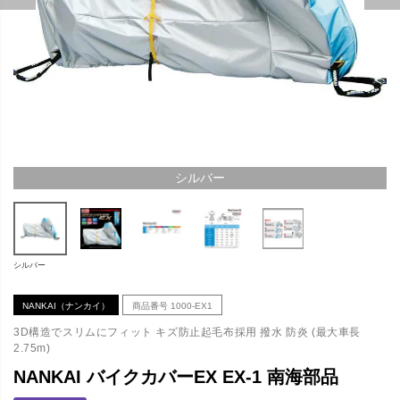
シルバー
シルバー
NANKAI（ナンカイ）
商品番号
1000-EX1
3D構造でスリムにフィット キズ防止起毛布採用 撥水 防炎 (最大車長
2.75m)
NANKAI バイクカバーEX EX-1 南海部品