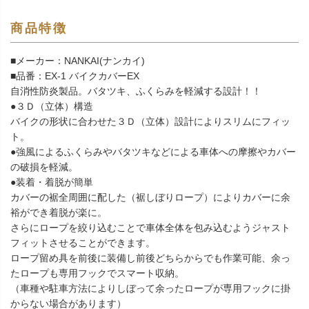
商品特徴
■メーカー：NANKAI(ナンカイ)
■品番：EX-1 バイクカバーEX
自消性防炎製品。バタツキ、ふくらみを軽減する設計！！
●３Ｄ（立体）構造
バイクの形状に合わせた３Ｄ（立体）設計によりスリムにフィッ
ト。
●強風によるふくらみやバタツキなどによる車体への摩擦やカバー
の破損を軽減。
●装着・着脱が簡単
カバーの裾全周囲に配した（裾しぼりロープ）によりカバーに余
裕ができ着脱が楽に。
さらにロープを絞り込むことで車体全体を包み込むようジャスト
フィットさせることができます。
ロープ留め具を前後に装備し前後どちらからでも作業可能、余っ
たロープも専用フックでスマート収納。
（車種や駐車方法によりしぼって余ったロープが専用フックに掛
からない場合があります）