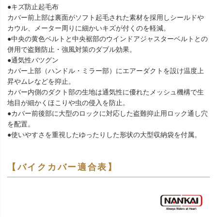
●キズ防止起毛布
カバー前上部は裏面がソフト起毛された素材を採用しシールドや
カウル、メーター周りに細かいキズが付くのを軽減。
●中央の黄色ベルトと中央裾部のウインドアジャスターベルトとの
併用で盗難防止・強風対策のダブル効果。
●通気性バツグン
カバー上部（ハンドル・ミラー部）にエアーダクトを設け温度上
昇やムレなどを抑止。
カバー内側のダクト部の生地は通気性に優れたメッシュ機構で生
地目が細かくほこりや虫の侵入を防止。
●カバー前後部に大型のロックに対応した盗難抑止用ロック通し穴
を配置。
●使いやすさを重視したゆったりした形状の大型収納袋を付属。
【バイクカバー適合表】