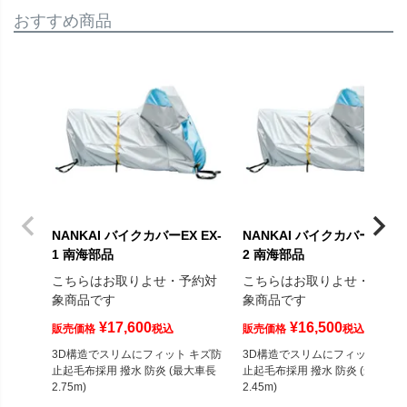
おすすめ商品
NANKAI バイクカバーEX EX-
NANKAI バイクカバーEX EX
1 南海部品
2 南海部品
こちらはお取りよせ・予約対
こちらはお取りよせ・予約
象商品です
象商品です
¥
17,600
¥
16,500
販売価格
税込
販売価格
税込
3D構造でスリムにフィット キズ防
3D構造でスリムにフィット キズ
止起毛布採用 撥水 防炎 (最大車長
止起毛布採用 撥水 防炎 (最大車長
2.75m)
2.45m)