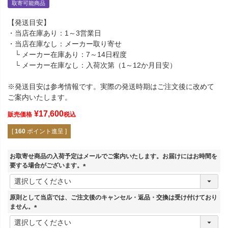
取寄可能商品
【発送目安】
・当店在庫あり：1～3営業日
・当店在庫なし：メーカー取り寄せ
└ メーカー在庫あり：7～14日程度
└ メーカー在庫なし：入荷次第（1～12か月目安）
※発送目安は参考情報です。実際の発送時期はご注文後に改めて
ご案内いたします。
¥
17,600
販売価格
税込
[
160
ポイント進呈 ]
お取寄せ商品の入荷予定はメールでご案内いたします。お届けにはお時間を
要する場合がございます。
(
必
須
原則として当店では、ご注文後のキャンセル・返品・交換は受け付けており
)
ません。
(
必