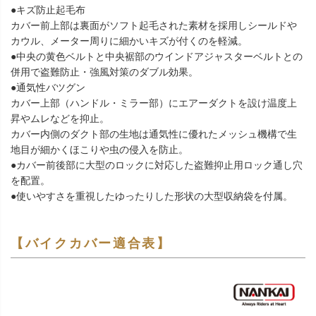
●キズ防止起毛布
カバー前上部は裏面がソフト起毛された素材を採用しシールドや
カウル、メーター周りに細かいキズが付くのを軽減。
●中央の黄色ベルトと中央裾部のウインドアジャスターベルトとの
併用で盗難防止・強風対策のダブル効果。
●通気性バツグン
カバー上部（ハンドル・ミラー部）にエアーダクトを設け温度上
昇やムレなどを抑止。
カバー内側のダクト部の生地は通気性に優れたメッシュ機構で生
地目が細かくほこりや虫の侵入を防止。
●カバー前後部に大型のロックに対応した盗難抑止用ロック通し穴
を配置。
●使いやすさを重視したゆったりした形状の大型収納袋を付属。
【バイクカバー適合表】