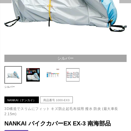
シルバー
シルバー
NANKAI（ナンカイ）
商品番号
1000-EX3
3D構造でスリムにフィット キズ防止起毛布採用 撥水 防炎 (最大車長
2.15m)
NANKAI バイクカバーEX EX-3 南海部品