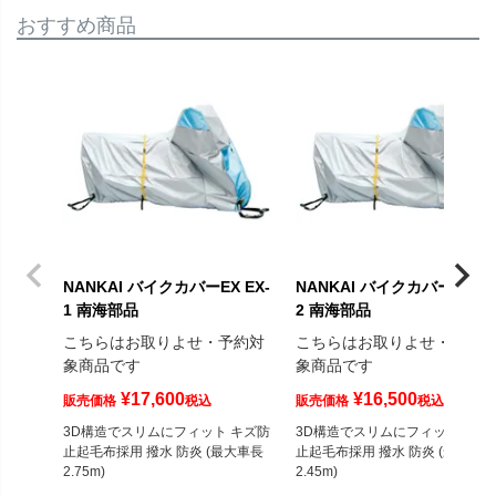
おすすめ商品
NANKAI バイクカバーEX EX-
NANKAI バイクカバーEX EX
1 南海部品
2 南海部品
こちらはお取りよせ・予約対
こちらはお取りよせ・予約
象商品です
象商品です
¥
17,600
¥
16,500
販売価格
税込
販売価格
税込
3D構造でスリムにフィット キズ防
3D構造でスリムにフィット キズ
止起毛布採用 撥水 防炎 (最大車長
止起毛布採用 撥水 防炎 (最大車長
2.75m)
2.45m)