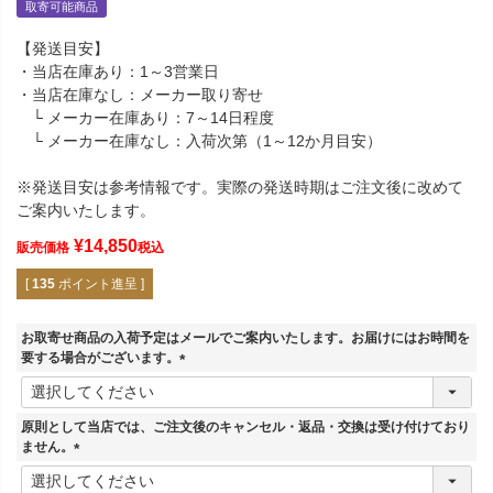
取寄可能商品
【発送目安】
・当店在庫あり：1～3営業日
・当店在庫なし：メーカー取り寄せ
└ メーカー在庫あり：7～14日程度
└ メーカー在庫なし：入荷次第（1～12か月目安）
※発送目安は参考情報です。実際の発送時期はご注文後に改めて
ご案内いたします。
¥
14,850
販売価格
税込
[
135
ポイント進呈 ]
お取寄せ商品の入荷予定はメールでご案内いたします。お届けにはお時間を
要する場合がございます。
(
必
須
原則として当店では、ご注文後のキャンセル・返品・交換は受け付けており
)
ません。
(
必