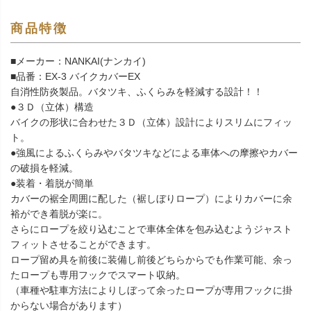
商品特徴
■メーカー：NANKAI(ナンカイ)
■品番：EX-3 バイクカバーEX
自消性防炎製品。バタツキ、ふくらみを軽減する設計！！
●３Ｄ（立体）構造
バイクの形状に合わせた３Ｄ（立体）設計によりスリムにフィッ
ト。
●強風によるふくらみやバタツキなどによる車体への摩擦やカバー
の破損を軽減。
●装着・着脱が簡単
カバーの裾全周囲に配した（裾しぼりロープ）によりカバーに余
裕ができ着脱が楽に。
さらにロープを絞り込むことで車体全体を包み込むようジャスト
フィットさせることができます。
ロープ留め具を前後に装備し前後どちらからでも作業可能、余っ
たロープも専用フックでスマート収納。
（車種や駐車方法によりしぼって余ったロープが専用フックに掛
からない場合があります）