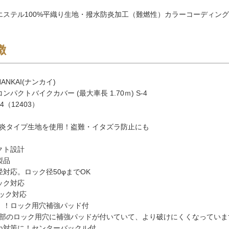
エステル100%平織り生地・撥水防炎加工（難燃性）カラーコーディング
徴
ANKAI(ナンカイ)
ンパクトバイクカバー (最大車長 1.70ｍ) S-4
4（12403）
炎タイプ生地を使用！盗難・イタズラ防止にも
クト設計
製品
径対応。ロック径50φまでOK
ック対応
ロック対応
！！ロック用穴補強パッド付
部のロック用穴に補強パッドが付いていて、より破けにくくなっていま
ね対策に！センターバックル付