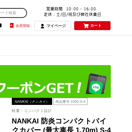
カート
会員登録
マイページ
NANKAI（ナンカイ）
商品番号
1000-S-4
軽量・コンパクト設計
NANKAI 防炎コンパクトバイ
クカバー (最大車長 1.70m) S-4