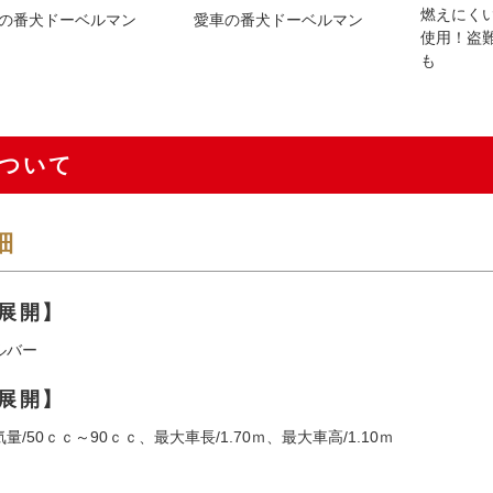
燃えにく
の番犬ドーベルマン
愛車の番犬ドーベルマン
使用！盗
も
ついて
細
展開】
ルバー
展開】
量/50ｃｃ～90ｃｃ、最大車長/1.70ｍ、最大車高/1.10ｍ