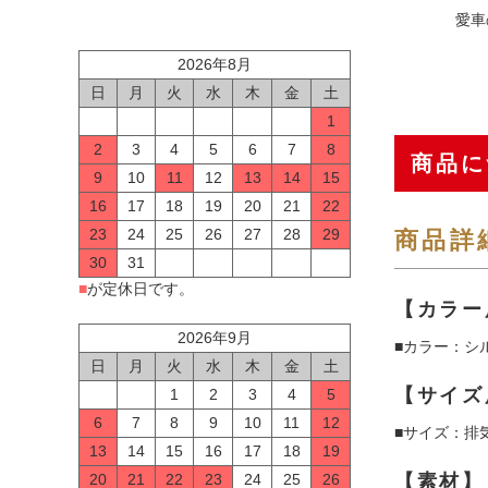
愛車
2026年8月
日
月
火
水
木
金
土
1
2
3
4
5
6
7
8
商品に
9
10
11
12
13
14
15
16
17
18
19
20
21
22
23
24
25
26
27
28
29
商品詳
30
31
■
が定休日です。
【カラー
2026年9月
■カラー：シ
日
月
火
水
木
金
土
【サイズ
1
2
3
4
5
6
7
8
9
10
11
12
■サイズ：排気
13
14
15
16
17
18
19
【素材】
20
21
22
23
24
25
26