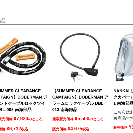
商品
MMER CLEARANCE
【SUMMER CLEARANCE
NANKA
PAIGN】DOBERMAN ジ
CAMPAIGN】DOBERMAN ア
クカバー (
ントケーブルロックツイ
ラームロックケーブル DBL-
1 南海部
BL-008 南海部品
013 南海部品
こちらは
象商品で
¥
7,920
¥
5,500
販売価格
のところ
通常販売価格
のところ
¥
販売価格
¥
6,732
¥
4,675
価格
税込
販売価格
税込