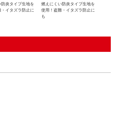
い防炎タイプ生地を
燃えにくい防炎タイプ生地を
燃えにくい防炎
難・イタズラ防止に
使用！盗難・イタズラ防止に
使用！盗難・イ
も
も