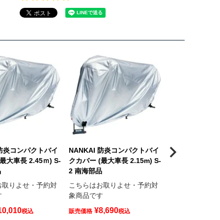
I 防炎コンパクトバイ
NANKAI 防炎コンパクトバイ
NANKAI 防
最大車長 2.45ｍ) S-
クカバー (最大車長 2.15m) S-
クカバー (最大車長
品
2 南海部品
3 南海部品
お取りよせ・予約対
こちらはお取りよせ・予約対
こちらはお取り
す
象商品です
象商品です
10,010
¥
8,690
¥
7,920
税込
販売価格
税込
販売価格