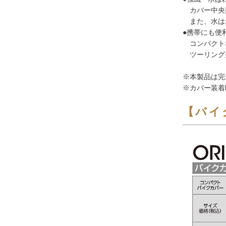
カバー中央部
また、水は
●携帯にも便
コンパクト
ツーリング
※本製品は完
※カバー装着
【バイ