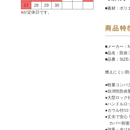
27
28
29
30
■素材：ポリ
■
が定休日です。
商品特
■メーカー：N
■品名：防炎コ
■品番：SIZE-
燃えにくい防
●軽量コンパ
●自消性防炎
●大型ロック
●ハンドルロ
●カウル付/
●丈夫で安心
カバー前後
●強風・水は