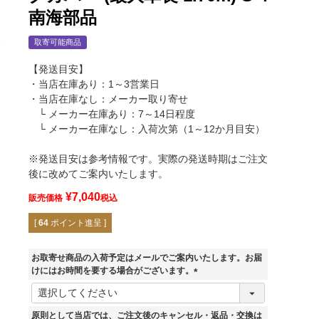
南海部品
取寄可能商品
【発送目安】
・当店在庫あり：1～3営業日
・当店在庫なし：メーカー取り寄せ
└ メーカー在庫あり：7～14日程度
└ メーカー在庫なし：入荷次第（1～12か月目安）
※発送目安は参考情報です。実際の発送時期はご注文
後に改めてご案内いたします。
¥
7,040
販売価格
税込
[
64
ポイント進呈 ]
お取寄せ商品の入荷予定はメールでご案内いたします。お届
けにはお時間を要する場合がございます。
(
必
須
原則として当店では、ご注文後のキャンセル・返品・交換は