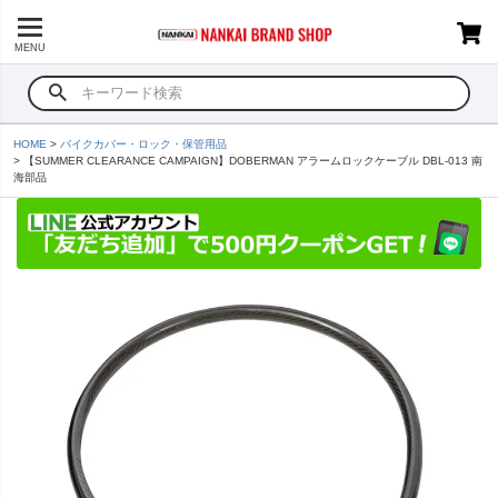
MENU
HOME
バイクカバー・ロック・保管用品
【SUMMER CLEARANCE CAMPAIGN】DOBERMAN アラームロックケーブル DBL-013 南
海部品