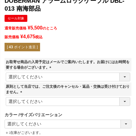
DOBERMAN アラームロックケーブル DBL-
013 南海部品
セール対象
¥
5,500
通常販売価格
のところ
¥
4,675
販売価格
税込
[
43
ポイント進呈 ]
お取寄せ商品の入荷予定はメールでご案内いたします。お届けにはお時間を
要する場合がございます。
(
必
須
原則として当店では、ご注文後のキャンセル・返品・交換は受け付けており
)
ません。
(
必
須
カラー
サイズバリエーション
)
○
在庫がございます。