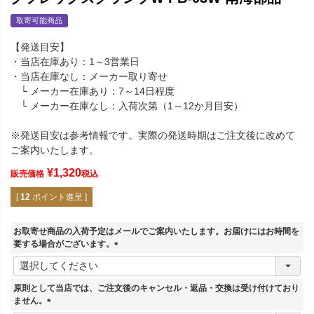
取寄可能商品
【発送目安】
・当店在庫あり：1～3営業日
・当店在庫なし：メーカー取り寄せ
└ メーカー在庫あり：7～14日程度
└ メーカー在庫なし：入荷次第（1～12か月目安）
※発送目安は参考情報です。実際の発送時期はご注文後に改めて
ご案内いたします。
¥
1,320
販売価格
税込
[
12
ポイント進呈 ]
お取寄せ商品の入荷予定はメールでご案内いたします。お届けにはお時間を
要する場合がございます。
(
必
須
原則として当店では、ご注文後のキャンセル・返品・交換は受け付けており
)
ません。